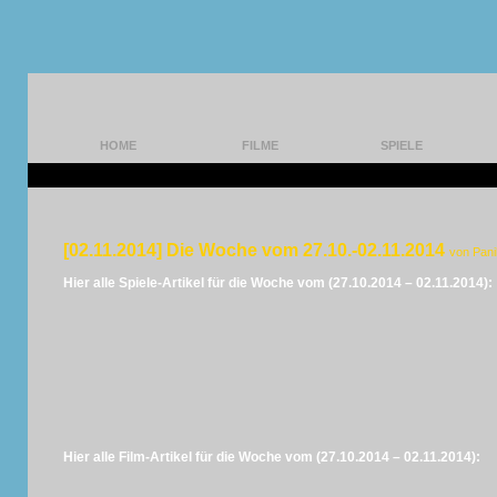
HOME
FILME
SPIELE
[02.11.2014] Die Woche vom 27.10.-02.11.2014
von Pan
Hier alle Spiele-Artikel für die Woche vom (27.10.2014 – 02.11.2014):
Hier alle Film-Artikel für die Woche vom (27.10.2014 – 02.11.2014):