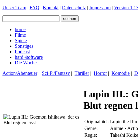
Unser Team
|
FAQ
|
Kontakt
|
Datenschutz
|
Impressum
|
Version 1.13
home
Filme
Spiele
Sonstiges
Podcast
hard-/software
Die Woche...
Action/Abenteuer
|
Sci-Fi/Fantasy
|
Thriller
|
Horror
|
Komödie
|
D
Lupin III.: 
Blut regnen l
Originaltitel:
Lupin the III
Genre:
Anime • Acti
Regie:
Takeshi Koik