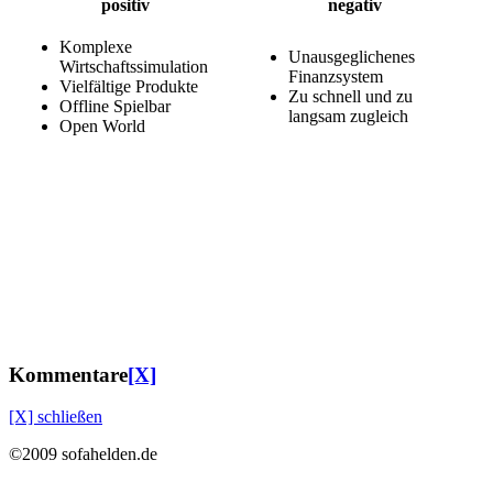
positiv
negativ
Komplexe
Unausgeglichenes
Wirtschaftssimulation
Finanzsystem
Vielfältige Produkte
Zu schnell und zu
Offline Spielbar
langsam zugleich
Open World
Kommentare
[X]
[X] schließen
©2009 sofahelden.de