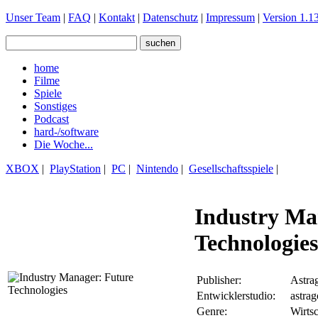
Unser Team
|
FAQ
|
Kontakt
|
Datenschutz
|
Impressum
|
Version 1.13
home
Filme
Spiele
Sonstiges
Podcast
hard-/software
Die Woche...
XBOX
|
PlayStation
|
PC
|
Nintendo
|
Gesellschaftsspiele
|
Industry Ma
Technologies
Publisher:
Astra
Entwicklerstudio:
astra
Genre:
Wirtsc