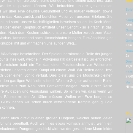
t. Wir sammeln die gewünschte Menge auf und stellen dabei fest, dass
NI
wieder respawnen können. Wir betrachten unsere gesammelten
Spie
dass wir über eine gewisse Gesundheit und Ausdauer verfügen, sowie
1
 in das Haus zurück und berichten Mutter von unseren Erfolgen. Sie
Koop
chen und somit unsere Kochfähigkeiten beweisen sollen. Im Koch-Menü
Kein
über einen Knopfdruck entsteht unser Gericht - so einfach ist das.
Onli
enden. Nach dem Kochen schickt uns unsere Mutter zurück zum Vater.
Kein
u Markus Hammerhand nach Himmelshafen bringen. Zum Abschied gibt
Onli
 Knüppel mit und wir machen uns auf den Weg...
Kein
Nunc
n
Windscape
beschreiben. Der Spieler übernimmt die Rolle der jungen
Ja
bunte Inselwelt, welche in Polygongrafik dargestellt ist. So erforschen
Dow
rreichen bald ein Tor, das einen Passierschein zur Weiterreise
19,9
erleben unseren ersten Kampf mit einem Wolf. Wir stellen dabei fest,
Fest
über einen Schild verfügt. Dies bietet uns die Möglichkeit einen
2 GB
r den garstigen Wolf sehr schnell. Weitere Gegner auf unserer Reise
Verf
elche teils zum Nah- oder Fernkampf neigen. Nach kurzer Reise
Nint
tere Aufgaben und Ausrüstung winken. So lernen wir, dass wenn wir
t Bäume mit der Axt fällen müssen. Wollen wir Erze bergen, so
m Glück haben wir schon durch verschiedene Kämpfe genug Gold
n können.
MON
s dann auch direkt in einen großen Dungeon, welcher neben vielen
 für uns bereithält. Auch wenn es etwas komisch anmutet, wenn ein
erlaufenden Dungeon geschickt wird, wo der gestandene Mann leider