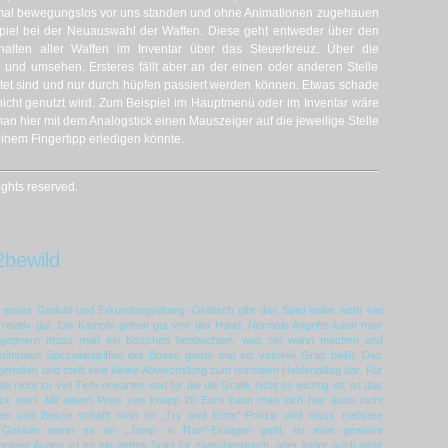
nmal bewegungslos vor uns standen und ohne Animationen zugehauen
piel bei der Neuauswahl der Waffen. Diese geht entweder über den
chalten aller Waffen im Inventar über das Steuerkreuz. Über die
und umsehen. Ersteres fällt aber an der einen oder anderen Stelle
ltet sind und nur durch hüpfen passiert werden können. Etwas schade
nicht genutzt wird. Zum Beispiel im Hauptmenü oder im Inventar wäre
man hier mit dem Analogstick einen Mauszeiger auf die jeweilige Stelle
nem Fingertipp erledigen könnte.
ghts reserved.
2bewild
etwas Geduld und Erkundungsdrang. Grafisch gibt das Spiel leider nicht viel
er relativ gut. Die Kämpfe gehen gut von der Hand. Normale Angriffe kann man
ssgegnern muss man ein bisschen beobachten, was sie wann machen und
immten Spezialangriffen der Bosse gerne mal ins virtuelle Gras beißt. Das
gehalten und stellt eine kleine Abwechslung zum normalen Heldenalltag dar. Für
 nicht zu viel Tiefe erwarten und für die die Grafik nicht so wichtig ist, ist das
Blick wert. Mit einem Preis von knapp 20 Euro kann man sich hier auch nicht
en und Bosse schafft man im „Try and Error“-Prinzip und muss mehrere
. Gerade wenn es an „Jump `n Run“-Einlagen geht, ist eine gewisse
meinen Augen ist es ein nettes Spiel für zwischendurch, aber leider auch nicht