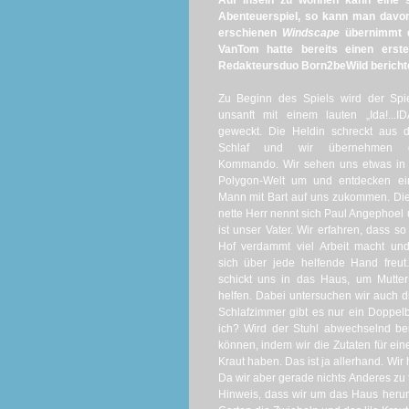
Auf Inseln zu wohnen kann eine 
Abenteuerspiel, so kann man davon 
erschienen
Windscape
übernimmt de
VanTom hatte bereits einen ers
Redakteursduo Born2beWild berichtet 
Zu Beginn des Spiels wird der Spi
unsanft mit einem lauten „Ida!...IDA
geweckt. Die Heldin schreckt aus 
Schlaf und wir übernehmen 
Kommando. Wir sehen uns etwas in 
Polygon-Welt um und entdecken ei
Mann mit Bart auf uns zukommen. Di
nette Herr nennt sich Paul Angephoel
ist unser Vater. Wir erfahren, dass so
Hof verdammt viel Arbeit macht un
sich über jede helfende Hand freut
schickt uns in das Haus, um Mutte
helfen. Dabei untersuchen wir auch 
Schlafzimmer gibt es nur ein Doppel
ich? Wird der Stuhl abwechselnd ben
können, indem wir die Zutaten für ein
Kraut haben. Das ist ja allerhand. Wi
Da wir aber gerade nichts Anderes zu 
Hinweis, dass wir um das Haus herum 