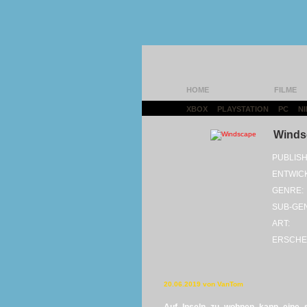
HOME
FILME
XBOX
|
PLAYSTATION
|
PC
|
N
Winds
PUBLISH
ENTWIC
GENRE:
SUB-GE
ART:
ERSCHE
20.06.2019 von VanTom