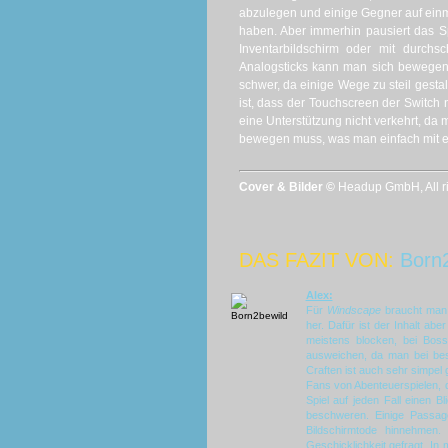
abzulegen und einige Gegner auf ei
haben. Aber immerhin pausiert das S
Inventarbildschirm oder mit durchs
Analogsticks kann man sich bewegen 
schwer, da einige Wege zu steil gesta
ist, dass der Touchscreen der Switch 
eine Unterstützung nicht verkehrt, da 
bewegen muss, was man einfach mit ei
Cover & Bilder ©
Headup GmbH, All ri
DAS FAZIT VON:
Born
Alex:
Für
Windscape
braucht man 
her. Dafür ist der Inhalt ab
meistens blocken, bei Bo
ausweichen, da man bei best
Craften ist auch sehr simpel 
Fans von Abenteuerspielen, die
Spiel auf jeden Fall einen 
beschweren. Einige Passag
Bildschirmtode hinnehmen
Geschicklichkeit gefragt. In 