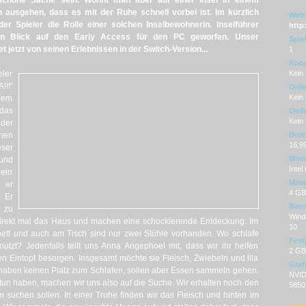
schöne Sache sein. Wohnt man aber auf einer Insel in einem
ausgehen, dass es mit der Ruhe schnell vorbei ist. Im kürzlich
Webs
r Spieler die Rolle einer solchen Inselbewohnerin. Inselführer
http
ten Blick auf den Early Access für den PC geworfen. Unser
Spie
jetzt von seinen Erlebnissen in der Switch-Version...
1
Koop
eler
Kein
!!!“
Onli
Kein
dem
das
Onli
Kein
der
nen
Dow
16,9
eser
Mini
 und
Intel
 ein
Mini
d er
4 G
. Er
Betr
r zu
Wind
direkt mal das Haus und machen eine schockierende Entdeckung. Im
10
bett und auch am Tisch sind nur zwei Stühle vorhanden. Wo schlafe
Fest
utzt? Jedenfalls teilt uns Anna Angephoel mit, dass wir ihr helfen
2 GB
en Eintopf besorgen. Insgesamt möchte sie Fleisch, Zwiebeln und lila
Graf
r haben keinen Platz zum Schlafen, sollen aber Essen sammeln gehen.
NVID
tun haben, machen wir uns also auf die Suche. Wir erhalten noch den
5850
suchen sollen. In einer Truhe finden wir das Fleisch und hinten im