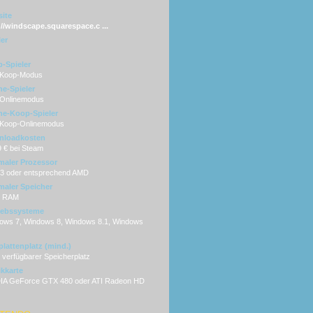
ite
://windscape.squarespace.c ...
ler
-Spieler
 Koop-Modus
ne-Spieler
 Onlinemodus
ne-Koop-Spieler
 Koop-Onlinemodus
nloadkosten
9 € bei Steam
maler Prozessor
 i3 oder entsprechend AMD
maler Speicher
B RAM
iebssysteme
ows 7, Windows 8, Windows 8.1, Windows
plattenplatz (mind.)
 verfügbarer Speicherplatz
ikkarte
IA GeForce GTX 480 oder ATI Radeon HD