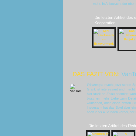
mehr. In Anbetracht der oben
Die letzten Artikel des
Kooperation:
DAS FAZIT VON:
VanT
Windscape
macht jetzt schon Sp
Grafik ist interessant und macht
hier stark an
Zelda
orientiert wu
bisschen mehr Liebe zum Detai
wünschen, oder einen dritten S
Insgesamt hat das Spiel aber ein 
nach 2 bis 4 Stunden vorbei, der 
Die letzten Artikel des Red