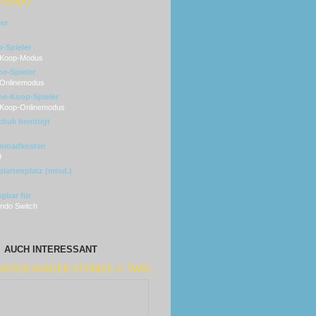
NTENDO
ler
-Spieler
 Koop-Modus
ne-Spieler
 Onlinemodus
ne-Koop-Spieler
 Koop-Onlinemodus
huk benötigt
nloadkosten
9
plattenplatz (mind.)
ügbar für
endo Switch
AUCH INTERESSANT
STER HUNTER STORIES 3: TWIS...