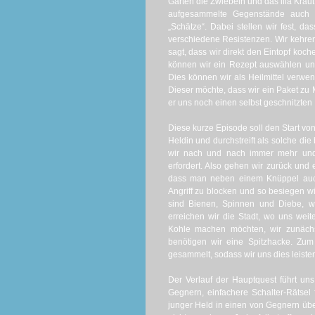
Garten die Zwiebeln und das lila Krau
aufgesammelte Gegenstände auch 
„Schätze“. Dabei stellen wir fest, 
verschiedene Resistenzen. Wir kehren
sagt, dass wir direkt den Eintopf ko
können wir ein Rezept auswählen und 
Dies können wir als Heilmittel verw
Dieser möchte, dass wir ein Paket z
er uns noch einen selbst geschnitzten
Diese kurze Episode soll den Start vo
Heldin und durchstreift als solche die 
wir nach und nach immer mehr und e
erfordert. Also gehen wir zurück und 
dass man neben einem Knüppel auch 
Angriff zu blocken und so besiegen wi
sind Bienen, Spinnen und Diebe, w
erreichen wir die Stadt, wo uns wei
Kohle machen möchten, wir zunächs
benötigen wir eine Spitzhacke. Zu
gesammelt, sodass wir uns dies leiste
Der Verlauf der Hauptquest führt un
Gegnern, einfachere Schalter-Rätsel
junger Held in einen von Gegnern üb