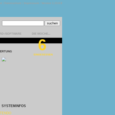
kt
|
Datenschutz
|
Impressum
|
Version 1.13.0.9
RD-/SOFTWARE
DIE WOCHE...
6
ERTUNG
EINGESESSEN
SYSTEMINFOS
NTENDO