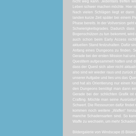
nicht weg kann. Jedenfalls treffen 
Leben schwer machen möchte. Hier ist 
Nach vielen Schlägen liegt er dann
landen kurze Zeit später bei einem Pir
Phase bereits. In der Vollversion geht
Schwierigkeitsgrades. Dadurch dass
Bogenschützen zu tun bekommt, wird m
auch schon beim Early Access nich
aktuellen Stand festzuhalten. Dafür si
Anfang eines Dungeons zu finden. So
Gerade bei der ersten Mission hat uns
Questitem aufgesammelt hatten und dire
dass der Quest sich aber nicht aktuali
also sind wir wieder raus und zurück 
unserer Aufgabe und lies uns das Ques
und hat als Orientierung nur einen K
den Dungeons benötigt man dann eine
Gerade bei der schlichten Grafik ist
Crafting. Möchte man seine Ausrüstu
Schwert. Die Ressourcen dafür findet 
kommen noch weitere „Waffen“ hinz
manche Schadensarten sind. So kann
Waffe zu wechseln, um mehr Schaden 
Bildergalerie von Windscape (6 Bilder