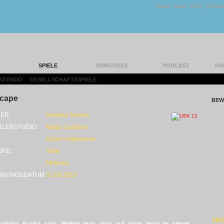
Unser Team
|
FAQ
|
Konta
SPIELE
SONSTIGES
PODCAST
HA
INTENDO
|
GESELLSCHAFTSSPIELE
|
cape
BEW
ER:
Headup Games
KLERSTUDIO:
Magic Sandbox
Action • Abenteuer
NRE:
Indie
Midprice
INUNGSDATUM:
01.09.2016
NI