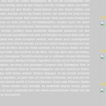
wir hier auch den ersten Bossgegner, der uns mit Dynamitwürfen das
es wichtig, dass wir den Gegner von der richtigen Stelle aus treffen.
 besiegt auf dem Boden. Damit können wir den Quest erfüllen und
aten, welcher uns in die Krypta schickt, hier endete die Early Access
ATE
 es natürlich weiter. Man merkt an dieser Stelle auch einen Anstieg des
 man es nicht mehr nur mit Nahkämpfern, sondern auch mit vielen
an schnell zum virtuellen Wiederkäuer. Beim Speichern ist man, wie
t flexibel, sondern muss bestimmte Wegpunkte passieren, um den
nd sie aber gut platziert und sind zum Beispiel vor einem Boss oder am
bald man einen Dungeon verlässt, wird dieser auch zurückgesetzt.
 das einen Schock bereitet, da wir den letzten Gegner besiegt und das
kt die Mine über ein Portal verließen. Im Anschluss stellten wir fest,
KIR
siert hatte. Also nochmal in die Mine. Hier war dann alles auf Anfang,
zum Questgeber. Glücklicherweise war er zufrieden mit dem Abschluss
t beenden. Apropos Portale: Eigentlich ist man nur zu Fuß unterwegs
ompass, der einen zum jeweiligen Dungeon oder Questgeber führt. In
n gewissen Grad an Orientierungssinn, um sich zurecht zu finden.
 das nicht immer einfach. Einfach dagegen ist das bereits erwähnte
ng upgraden, so geht man zur nächsten Schmiede und baut sich ein
man überall verteilt in Form von Bäumen, Erzen oder Pflanzen. Später
GRA
u. Diese werden auch benötigt, da bestimmte Gegner immun gegen
 es auch notwendig sein, bei einem aussichtslosen Kampf mal die
zu verursachen.
)