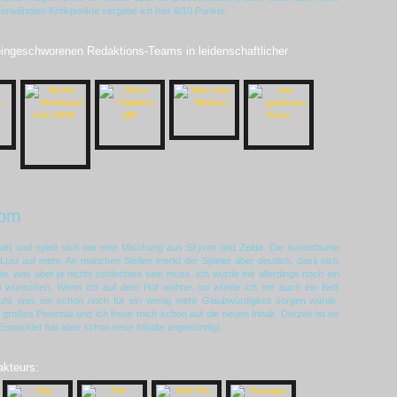
 erwähnten Kritikpunkte vergebe ich hier 6/10 Punkte.
 eingeschworenen Redaktions-Teams in leidenschaftlicher
om
aß und spielt sich wie eine Mischung aus
Skyrim
und
Zelda
. Die kunterbunte
 Lust auf mehr. An manchen Stellen merkt der Spieler aber deutlich, dass sich
rde, was aber ja nichts schlechtes sein muss. Ich würde mir allerdings noch ein
l wünschen. Wenn ich auf dem Hof wohne, so würde ich mir auch ein Bett
tuhl, was ein schon noch für ein wenig mehr Glaubwürdigkeit sorgen würde.
großes Potential und ich freue mich schon auf die neuen Inhalt. Derzeit ist es
Entwickler hat aber schon neue Inhalte angekündigt.
akteurs: