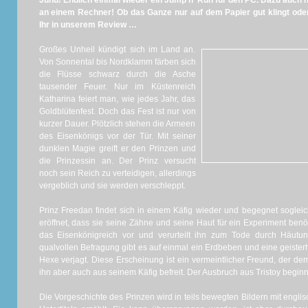
Juhu! Endlich einmal wieder ein Jump n‘ Run für den PC. Dazu auch
an einem Rechner! Ob das Ganze nur auf dem Papier gut klingt oder 
Ihr in unserem Review …
Großes Unheil kündigt sich im Land an.
Von Sonnental bis Nordklamm färben sich
die Flüsse schwarz durch die Asche
tausender Feuer. Nur im Küstenreich
Katharina feiert man, wie jedes Jahr, das
Goldblütenfest. Doch das Fest ist nur von
kurzer Dauer. Plötzlich stehen die Armeen
des Eisenkönigs vor der Tür. Mit seiner
dunklen Magie greift er den Prinzen und
die Prinzessin an. Der Prinz versucht
noch sein Reich zu verteidigen, allerdings
vergeblich und sie werden verschleppt.
Prinz Freedan findet sich in einem Käfig wieder und begegnet sogleich
eröffnet, dass sie seine Zähne und seine Haut für ein Experiment benö
das Eisenkönigreich vor und verurteilt ihn zum Tode durch Häut
qualvollen Befragung gibt es auf einmal ein Erdbeben und eine geisterh
Hexe verjagt. Diese Erscheinung ist ein vermeintlicher Freund, der de
ihn aber auch aus seinem Käfig befreit. Der Ausbruch aus Tristoy begin
Die Vorgeschichte des Prinzen wird in teils bewegten Bildern mit eng