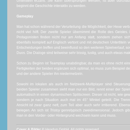
Untertiteln erzählt. Sie kann übersprungen werden, ist aber durchau
beginnt die Geschichte interaktiv zu werden.
Gameplay
Man hat schon während der Verurteilung die Möglichkeit, der Hexe verbal
nicht viel hilft. Der zweite Spieler übernimmt die Rolle des Geiste
Protagonisten finden nicht nur am Anfang statt, sondern ziehen si
ebenfalls komplett auf Englisch vertont und mit deutschen Untertitel
Entscheidungen treffen und beeinflusst so den weiteren Spielverlauf, so
Duos. Die Dialoge sind teilweise sehr bissig, lustig, und auch etwas ma
Schon zu Beginn ist Teamplay unabdingbar, da man es ohne nicht einma
Fertigkeiten der beiden ergänzen sich optimal, so muss zum Beispiel d
und der andere Spieler ihn niedermetzeln.
Sowohl im lokalen als auch im Netzwerk-Multiplayer sind Steuerung
beiden Spieler zusammen sieht man nur ein Bild, rennt einer der Spiel
automatisch in einen dynamischen Splitscreen. Dieser ist nicht, wie gewoh
sondern je nach Situation auch mal im 45° Winkel geteilt. Die Trennle
Ansicht ist zwar ganz nett, zum Teil aber auch sehr irritierend. Ebenso
belegen. An sich ist
Tristoy
genretypisch zweidimensional. Jedoch gi
man in den Vorder- oder Hintergrund wechseln kann und muss.
Cover & Bilder ©
Headup GmbH, All rights reserved.