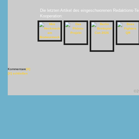
Die letzten Artikel des eingeschworenen Redaktions-Te
Kooperation:
Kommentare
[X]
[X] schließen
©2