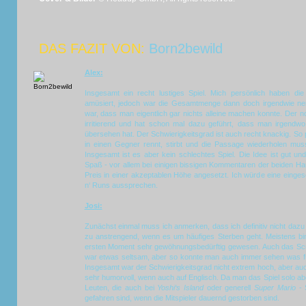
DAS FAZIT VON:
Born2bewild
Alex:
Insgesamt ein recht lustiges Spiel. Mich persönlich haben d
amüsiert, jedoch war die Gesamtmenge dann doch irgendwie ner
war, dass man eigentlich gar nichts alleine machen konnte. Der n
irritierend und hat schon mal dazu geführt, dass man irgendwo
übersehen hat. Der Schwierigkeitsgrad ist auch recht knackig. So 
in einen Gegner rennt, stirbt und die Passage wiederholen mus
Insgesamt ist es aber kein schlechtes Spiel. Die Idee ist gut und
Spaß - vor allem bei einigen bissigen Kommentaren der beiden Hau
Preis in einer akzeptablen Höhe angesetzt. Ich würde eine eing
n‘ Runs aussprechen.
Josi:
Zunächst einmal muss ich anmerken, dass ich definitiv nicht dazu g
zu anstrengend, wenn es um häufiges Sterben geht. Meistens bin 
ersten Moment sehr gewöhnungsbedürftig gewesen. Auch das Screen
war etwas seltsam, aber so konnte man auch immer sehen was für 
Insgesamt war der Schwierigkeitsgrad nicht extrem hoch, aber auch
sehr humorvoll, wenn auch auf Englisch. Da man das Spiel solo abe
Leuten, die auch bei
Yoshi‘s Island
oder generell
Super Mario
- 
gefahren sind, wenn die Mitspieler dauernd gestorben sind.