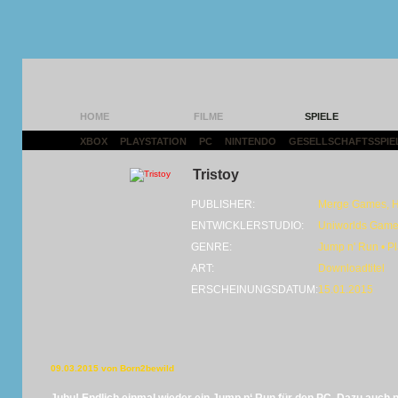
HOME
FILME
SPIELE
XBOX
|
PLAYSTATION
|
PC
|
NINTENDO
|
GESELLSCHAFTSSPIE
Tristoy
PUBLISHER:
Merge Games, 
ENTWICKLERSTUDIO:
Uniworlds Game
GENRE:
Jump n' Run • Pl
ART:
Downloadtitel
ERSCHEINUNGSDATUM:
15.01.2015
09.03.2015 von Born2bewild