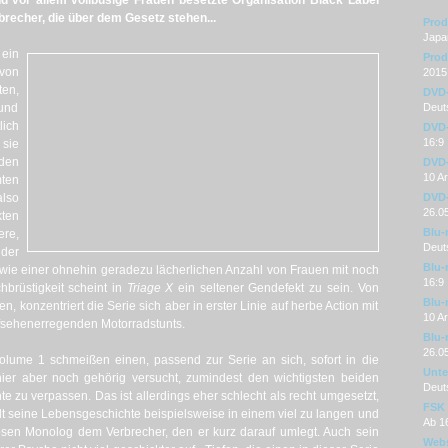
d vor allem vollbusige Frauen besetzte Organisation Black Label
rbrecher, die über dem Gesetz stehen...
Prod
Japa
ein
Prod
von
2015
ten,
DVD
und
Deuts
lich
DVD-
16:9
sie
den
DVD-
10 A
ten
lso
DVD-
26.0
ten
Blu-
re,
Deut
der
Blu-
wie einer ohnehin geradezu lächerlichen Anzahl von Frauen mit noch
16:9
hbrüstigkeit scheint in
Triage X
ein seltener Gendefekt zu sein. Von
Blu-
konzentriert die Serie sich aber in erster Linie auf herbe Action mit
10 A
fsehenerregenden Motorradstunts.
Blu-
26.0
olume 1 schmeißen einen, passend zur Serie an sich, sofort in die
Unter
ier aber noch gehörig versucht, zumindest den wichtigsten beiden
Deut
e zu verpassen. Das ist allerdings eher schlecht als recht umgesetzt,
FSK
t seine Lebensgeschichte beispielsweise in einem viel zu langen und
Ab 1
sen Monolog dem Verbrecher, den er kurz darauf umlegt. Auch sein
Webs