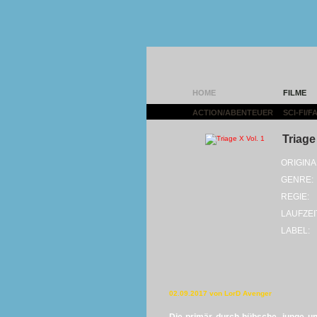
HOME
FILME
ACTION/ABENTEUER
|
SCI-FI/
Triage
ORIGINA
GENRE:
REGIE:
LAUFZEI
LABEL:
02.09.2017 von LorD Avenger