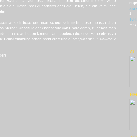
er Psyche nicht viel geschickter auf - Tiefen, die einen in dieser Serie
http
 als die Tiefen ihres Ausschnitts oder die Tiefen, die ein kaltblütige
Anza
hrt.
1
Schl
sen wirklich böse und man scheut sich nicht, diese menschlichen
sexy
as Sterben Unschuldiger ebenso wie von Charakteren, zu denen man
indung hätte aufbauen können. Und obgleich die erste Folge etwas zu
 die Grundstimmung schon recht ernst und düster, was sich in
Volume 2
ATT
der)
NIG