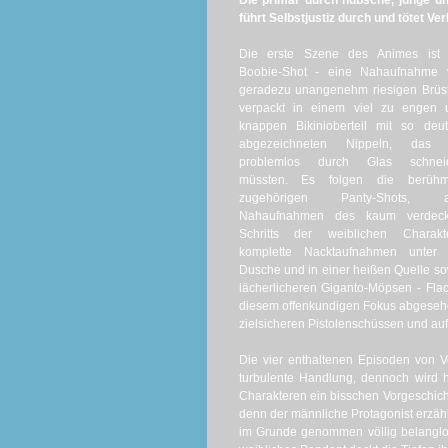
Die primär durch hübsche, junge un
führt Selbstjustiz durch und tötet Ve
Die erste Szene des Animes ist 
Boobie-Shot - eine Nahaufnahme 
geradezu unangenehm riesigen Brüs
verpackt in einem viel zu engen 
knappen Bikinioberteil mit so deut
abgezeichneten Nippeln, das 
problemlos durch Glas schnei
müssten. Es folgen die berühm
zugehörigen Panty-Shots, a
Nahaufnahmen des kaum verdeck
Schritts der weiblichen Charakte
komplette Nacktaufnahmen unter 
Dusche und in einer heißen Quelle so
lächerlicheren Giganto-Möpsen - Flac
diesem offenkundigen Fokus abgesehen, 
zielsicheren Pistolenschüssen und au
Die vier enthaltenen Episoden von V
turbulente Handlung, dennoch wird h
Charakteren ein bisschen Vorgeschicht
denn der männliche Protagonist erzähl
im Grunde genommen völlig belanglo