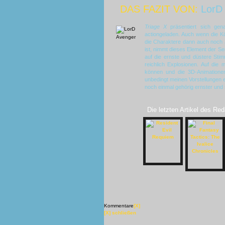
DAS FAZIT VON:
LorD
Triage X
präsentiert sich ge
actiongeladen. Auch wenn die Kö
die Charaktere dann auch noch 
ist, nimmt dieses Element der Se
auf die ernste und düstere Stim
reichlich Explosionen. Auf die
können und die 3D-Animationen
unbedingt meinen Vorstellungen
noch einmal gehörig ernster und
Die letzten Artikel des Red
Kommentare
[X]
[X] schließen