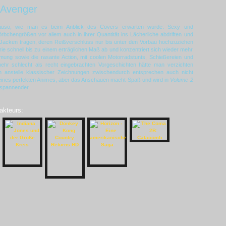
 Avenger
nauso, wie man es beim Anblick des Covers erwarten würde: Sexy und
rbchengrößen vor allem auch in ihrer Quantität ins Lächerliche abdriften und
Jacken tragen, deren Reißverschluss nur bis unter den Vorbau hochzuziehen
rie schnell bis zu einem erträglichen Maß ab und konzentriert sich wieder mehr
mung sowie die rasante Action, mit coolen Motorradstunts, Schießereien und
 mehr schlecht als recht eingebrachten Vorgeschichten hätte man verzichten
 anstelle klassischer Zeichnungen zwischendurch entsprechen auch nicht
 eines perfekten Animes, aber das Anschauen macht Spaß und wird in
Volume 2
 spannender.
akteurs: