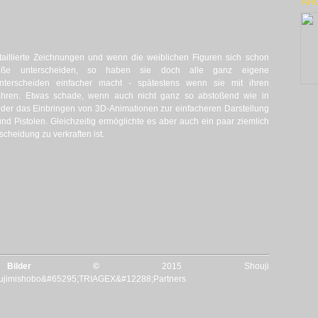
ARC
etaillierte Zeichnungen und wenn die weiblichen Figuren sich schon
größe unterscheiden, so haben sie doch alle ganz eigene
unterscheiden einfacher macht - spätestens wenn sie mit ihren
hren. Etwas schade, wenn auch nicht ganz so abstoßend wie in
der das Einbringen von 3D-Animationen zur einfacheren Darstellung
d Pistolen. Gleichzeitig ermöglichte es aber auch ein paar ziemlich
cheidung zu verkraften ist.
 Bilder ©
2015 Shouji
imishobo&#65295;TRIAGEX&#12288;Partners