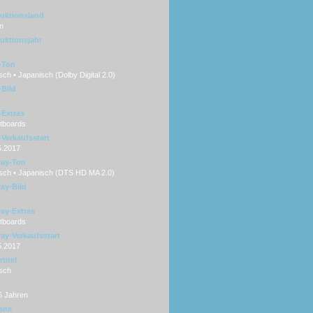
uktionsland
n
uktionsjahr
-Ton
ch • Japanisch (Dolby Digital 2.0)
Bild
Extras
rtboards
Verkaufsstart
5.2017
ray-Ton
sch • Japanisch (DTS HD MA 2.0)
ray-Bild
ray-Extras
rtboards
ray-Verkaufsstart
5.2017
titel
sch
6 Jahren
ite