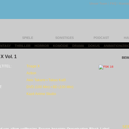
Unser Team
|
FAQ
|
Konta
SPIELE
SONSTIGES
PODCAST
HA
FANTASY
|
THRILLER
|
HORROR
|
KOMÖDIE
|
DRAMA
|
DOKUS
|
ANIMATION/ZEI
 X Vol. 1
BEW
LTITEL:
Triage X
Action
Akio Takami • Takao Katô
T:
DVD (100 Min) • BD (100 Min)
Kazé Anime Studio
SE