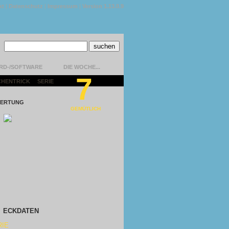
kt
|
Datenschutz
|
Impressum
|
Version 1.13.0.9
RD-/SOFTWARE
DIE WOCHE...
7
CHENTRICK
|
SERIE
|
ERTUNG
GEMÜTLICH
ECKDATEN
RIE