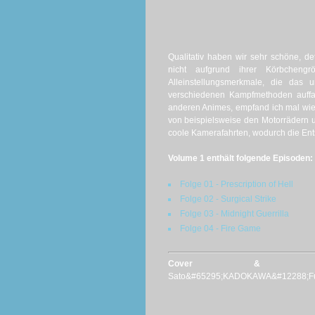
Qualitativ haben wir sehr schöne, d
nicht aufgrund ihrer Körbchen
Alleinstellungsmerkmale, die das 
verschiedenen Kampfmethoden auffa
anderen Animes, empfand ich mal wie
von beispielsweise den Motorrädern un
coole Kamerafahrten, wodurch die Ents
Volume 1 enthält folgende Episoden:
Folge 01 - Prescription of Hell
Folge 02 - Surgical Strike
Folge 03 - Midnight Guerrilla
Folge 04 - Fire Game
Cover &
Sato&#65295;KADOKAWA&#12288;Fuj