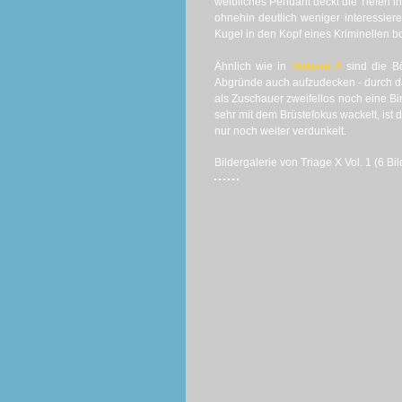
weibliches Pendant deckt die Tiefen ihr
ohnehin deutlich weniger interessieren
Kugel in den Kopf eines Kriminellen bo
Ähnlich wie in
Volume 2
sind die Bö
Abgründe auch aufzudecken - durch d
als Zuschauer zweifellos noch eine B
sehr mit dem Brüstefokus wackelt, ist
nur noch weiter verdunkelt.
Bildergalerie von Triage X Vol. 1 (6 Bil