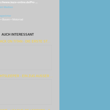
s://www.kaze-online.de/Pro ...
hl Medien
agwörter
 • Busen • Motorrad
AUCH INTERESSANT
ACK ON TITAN - DIE ERSTE ST...
HTSLEEPER - EIN ZUG AUSSER ...