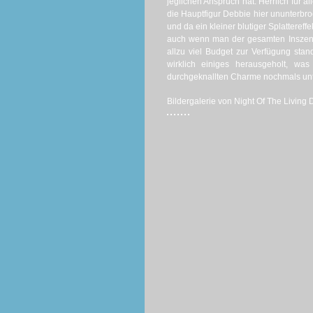
jeglichen Anspruch hat. Herrlich für 
die Hauptfigur Debbie hier ununterbr
und da ein kleiner blutiger Splattere
auch wenn man der gesamten Inszenier
allzu viel Budget zur Verfügung sta
wirklich einiges herausgeholt, wa
durchgeknallten Charme nochmals unte
Bildergalerie von Night Of The Living D