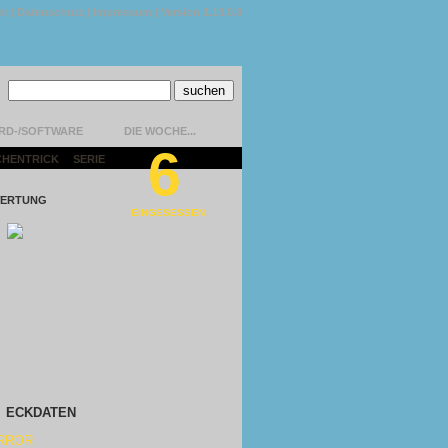
kt
|
Datenschutz
|
Impressum
|
Version 1.13.0.9
RD-/SOFTWARE
DIE WOCHE...
6
CHENTRICK
|
SERIE
|
ERTUNG
EINGESESSEN
ECKDATEN
RROR