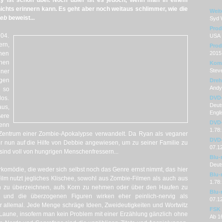
y ist schon übel. Noch übler ist es jedoch, wenn man in einem
ichts erinnern kann. Es geht aber noch weitaus schlimmer, wie die
Weit
Deb
beweist...
Syd W
Prod
 04.
USA
ern,
Prod
inen
2015
hen
Kom
Stev
iner
gen
Dre
Andy
h so
los.
DVD
Deuts
aus,
Engli
ere
DVD-
enn
1.78:
s Zentrum einer Zombie-Apokalypse verwandelt. Da Ryan als veganer
DVD-
er nun auf die Hilfe von Debbie angewiesen, um zu seiner Familie zu
07.1
sind voll von hungrigen Menschenfressern...
Blu-
Deut
orkomödie, die weder sich selbst noch das Genre ernst nimmt, das hier
Blu-
lm nutzt jegliches Klischee, sowohl aus Zombie-Filmen als auch aus
1.78:
 zu überzeichnen, aufs Korn zu nehmen oder über den Haufen zu
Blu-
g und die überzogenen Figuren wirken eher peinlich-nervig als
07.1
er allemal. Jede Menge schräge Ideen, Zweideutigkeiten und Wortwitz
FSK
Laune, insofern man kein Problem mit einer Erzählung gänzlich ohne
Ab 1