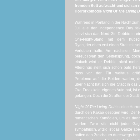
Der Morgen nach einer langen Part
fremden Bett aufwacht und sich an n
Horrorkomödie
Night Of The Living 
Während in Portland in der Nacht zum
Juli alle den Independence Day fei
stürzt sich das Nerd-Girl Debbie in e
One-Night-Stand mit dem hübsc
Ryan, der eben erst einen Streit mit se
Verlobten hatte. Am nächsten Mor
bereut Ryan den Seitensprung, doc
einfach wird er Debbie nicht mehr 
Allerdings stellt sich schon bald her
dass vor der Tür weitaus größ
Probleme auf die Beiden warten, d
über Nacht hat sich die Stadt in da
Öko-Freak kein eigenes Auto hat, ist 
gelangen. Doch die Straßen der Stadt 
Night Of The Living Deb
ist eine Horr
durch den Kakao gezogen wird. Der Fi
romantischen Komödien, um es dann
werfen. Zwar sitzt nicht jeder Ga
sympathisch, witzig ist das Ganze ab
halten den Zuschauer durchwegs bei 