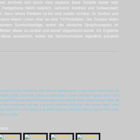
und zeichnet sich durch eine saubere, klare Schärfe sowie sehr
ie Farbgebung bleibt natürlich, während Kontrast und Schwarzwert
. Ganz feines Filmkorn ist hin und wieder sichtbar, im Großen und
seine klaren Linien eher an eine TV-Produktion. Die Tonspur liefert
samten Surroundanlage, wobei die deutsche Sprachausgabe im
fekten etwas zu zentral und dumpf abgemischt wurde. Als Ergebnis
etwas unnatürlich, wobei die Synchronisation eigentlich passend
ch bescheuerte Handlung, jede Menge einfallsreiche Gags (auch wenn nicht alle
b
macht Spaß und weiß prima zu unterhalten. Zwar sind die Figuren durch ihre
ngsbedürftig und streckenweise sogar echt nervig, dafür entschädigen aber die
re Genrevertreter und der satirische Unterton mühelos. Wer seinen Spaß damit
keiner Sekunde ernst nimmt und dabei diverse Klischees durch den Kakao zieht,
enau richtig.
teurs: