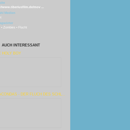
ite
://www.tiberiusfilm.de/mov ...
hl Medien
sc
agwörter
 • Zombies • Flucht
AUCH INTERESSANT
E HOLY BOY
CONDAS - DER FLUCH DES SCHL...