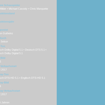
ere Schauspieler
ilder • Michael Cassidy • Chris Marquette
uktionsland
uktionsjahr
ponist
en Gutheinz
hbuch
 Selsor
-Ton
ch Dolby Digital 5.1 • Deutsch DTS 5.1 •
sch Dolby Digital 5.1
Bild
1
Verkaufsstart
2.2017
ray-Ton
sch DTS-HD 5.1 • Englisch DTS-HD 5.1
ray-Bild
1
ray-Verkaufsstart
2.2017
6 Jahren