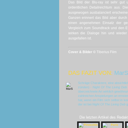
Das Bild der Blu-ray ist sehr gut 
ordentlichen Detailreichtum aus. D
ausgewogen ausbalanciert erscheinen
Ganzen erinnert das Bild aber durch 
einen angenehmen Einsatz der ge
Vergleich zum Soundtrack und den Ef
wirken die Dialoge hin und wieder 
ausgefallen ist.
Cover & Bilder ©
Tiberius Film
DAS FAZIT VON:
MarS
Schräge Charaktere, eine absichtli
zünden) -
Night Of The Living De
überzeichnete Art wirklich gewöhnu
zahlreichen Anspielungen an ernste
hat, wenn ein Film sich selbst in 
der ist bei
Night Of The Living Deb
g
Die letzten Artikel des Redak