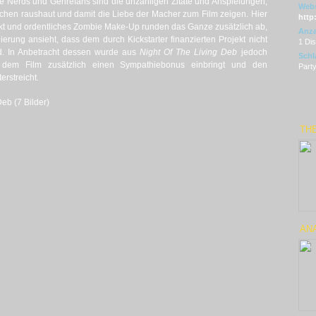
alle Nerds und Genrefans sind die unzähligen Zitate und Anspielungen,
Webs
ochen raushaut und damit die Liebe der Macher zum Film zeigen. Hier
http
ffekt und ordentliches Zombie Make-Up runden das Ganze zusätzlich ab,
Anza
ung ansieht, dass dem durch Kickstarter finanzierten Projekt nicht
1 Di
nd. In Anbetracht dessen wurde aus
Night Of The Living Deb
jedoch
Schl
s dem Film zusätzlich einen Sympathiebonus einbringt und den
Party
rstreicht.
eb (7 Bilder)
TH
ANA