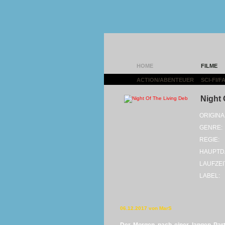
HOME
FILME
ACTION/ABENTEUER
|
SCI-FI/
Night 
ORIGINA
GENRE:
REGIE:
HAUPTD
LAUFZEI
LABEL:
06.12.2017 von MarS