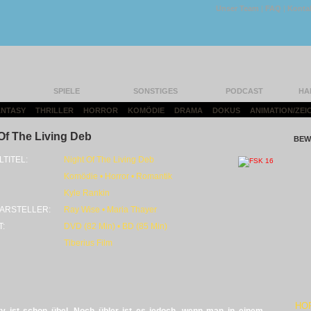
Unser Team
|
FAQ
|
Konta
SPIELE
SONSTIGES
PODCAST
HA
FANTASY
|
THRILLER
|
HORROR
|
KOMÖDIE
|
DRAMA
|
DOKUS
|
ANIMATION/ZEI
Of The Living Deb
BEW
LTITEL:
Night Of The Living Deb
Komödie • Horror • Romantik
Kyle Rankin
ARSTELLER:
Ray Wise • Maria Thayer
T:
DVD (82 Min) • BD (85 Min)
Tiberius Film
HO