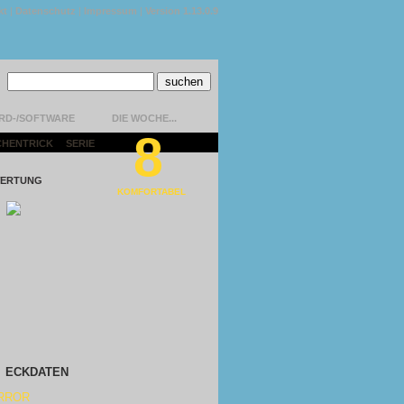
kt
|
Datenschutz
|
Impressum
|
Version 1.13.0.9
RD-/SOFTWARE
DIE WOCHE...
8
CHENTRICK
|
SERIE
|
ERTUNG
KOMFORTABEL
ECKDATEN
RROR