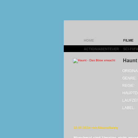
HOME
FILME
ACTION/ABENTEUER
|
SCI-FI/
Haunt 
ORIGINA
GENRE:
REGIE:
HAUPTD
LAUFZEI
LABEL:
22.07.2014 von GloansBunny