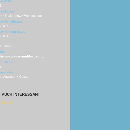
ray-Bild
1
ray-Extras
er • Trailershow • Wendecover
ay-Verleihstart
6.2014
ray-Verkaufsstart
6.2014
6 Jahren
ite
://www.universumfilm.de/fi ...
hl Medien
sc
agwörter
 • Anwesen • Geister
AUCH INTERESSANT
YOTES