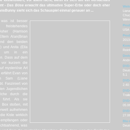
 lohnenswert, vor allem nicht, wenn es sich um ein verfluchtes
nt - Das Böse erwacht
das ultimative Super-Erbe oder doch eher
Weit
ansBunny sieht sich das Schauspiel einmal genauer an ...
Liana
Chuch
Wim
 was ist besser
Prod
freistehendes
USA
sher (Harrison
Prod
ltern Alan(Brian
2013
und den beiden
Kom
 und Anita (Ella
Reinh
n, um in ein
Dre
n. Dass auf dem
Andr
t vor kurzem die
DVD
uf mysteriöse Art
Deuts
erfährt Evan von
5.1
en Sam (Liane
DVD-
bt. Fasziniert von
2.40:
den Jugendlichen
DVD-
lche durch die
Trail
führt. Als sie
DVD-
e Box stoßen, mit
05.0
erwelt aufnehmen
DVD-
die Kiste wirklich
27.0
 empfangen oder
Blu-
ichtsahnend, was
Deut