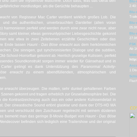
van und Sam die mysteriöse Maschine. Doch dass, was das Gerät den
Blu-
efährlicher mordlustiger, als die Gerüchte behaupten ...
2.40:
Blu-
Trail
rwacht
von Regisseur Mac Carter verdient wirklich großes Lob. Die
 und die authentischen, unverbrauchten Darsteller (allen voran
Blu-r
05.0
to) harmonieren perfekt und werden durch eine zwar nicht neue, aber
tory samt kleiner, etwas genreuntypischer
Liebesgeschichte gekonnt
Blu-
27.0
ionen wie etwa in zwei Zeitebenen erzählte Geschichten oder das
FSK
are Ende lassen
Haunt - Das Böse erwacht
aus dem herkömmlichen
Ab 1
techen. Die sinnigen, gut synchronisierten Dialoge und die subtilen,
Webs
ld-School-Horrorflair gekonnt ab. Herrlich gruselige Kulissen, perfekt
http
sendes Soundkonstrukt sorgen immer wieder für Gänsehaut und in
Anza
 Carter gelingt es dank Unterstützung des
Paranormal Activity
-
1 Di
se erwacht
zu einem abendfüllenden, atmosphärischen und
Schl
ern.
Fluch
se erwacht
überzeugen. Die matten, sehr dunkel gehaltenen Farben
n Szenen gekonnt und tragen erheblich zur Gruselatmosphäre bei. Die
h die Kontrastzeichnung auch das ein oder andere Kulissendetail in
sst. Der cineastische Sound ertönt glasklar und dank der DTS-HD MA
CO
xen und verschluckt den Zuschauer regelrecht mit seinem düsteren
ras bemerkt man das geringe B-Movie-Budget von
Haunt - Das Böse
endecover befinden sich lediglich eine Trailershow und der original