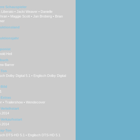
ere Schauspieler
 Liberato • Jacki Weaver • Danielle
ran • Maggie Scott • Jan Broberg • Brian
mer
uktionsland
uktionsjahr
ponist
old Heil
hbuch
ew Barrer
-Ton
ch Dolby Digital 5.1 • Englisch Dolby Digital
Bild
1
Extras
er • Trailershow • Wendecover
Verleihstart
6.2014
Verkaufsstart
6.2014
ray-Ton
sch DTS-HD 5.1 • Englisch DTS-HD 5.1