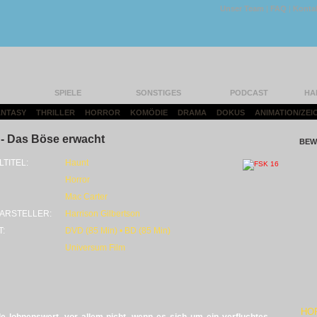
Unser Team
|
FAQ
|
Konta
SPIELE
SONSTIGES
PODCAST
HA
FANTASY
|
THRILLER
|
HORROR
|
KOMÖDIE
|
DRAMA
|
DOKUS
|
ANIMATION/ZEI
- Das Böse erwacht
BEW
LTITEL:
Haunt
Horror
Mac Carter
ARSTELLER:
Harrison Gilbertson
T:
DVD (85 Min) • BD (85 Min)
Universum Film
HO