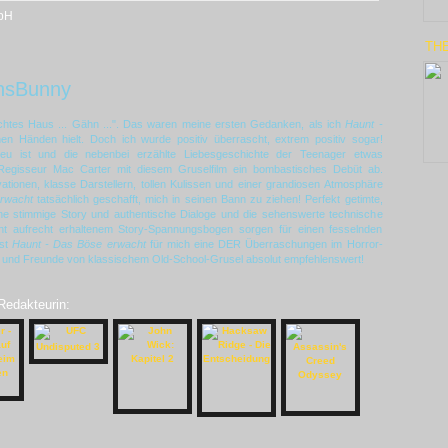
bH
TH
nsBunny
uchtes Haus ... Gähn ...". Das waren meine ersten Gedanken, als ich
Haunt -
nen Händen hielt. Doch ich wurde positiv überrascht, extrem positiv sogar!
eu ist und die nebenbei erzählte Liebesgeschichte der Teenager etwas
rt Regisseur Mac Carter mit diesem Gruselfilm ein bombastisches Debüt ab.
vationen, klasse Darstellern, tollen Kulissen und einer grandiosen Atmosphäre
rwacht
tatsächlich geschafft, mich in seinen Bann zu ziehen! Perfekt getimte,
ne stimmige Story und authentische Dialoge und die sehenswerte technische
nt aufrecht erhaltenem Story-Spannungsbogen sorgen für einen fesselnden
st
Haunt - Das Böse erwacht
für mich eine DER Überraschungen im Horror-
 und Freunde von klassischem Old-School-Grusel absolut empfehlenswert!
 Redakteurin: