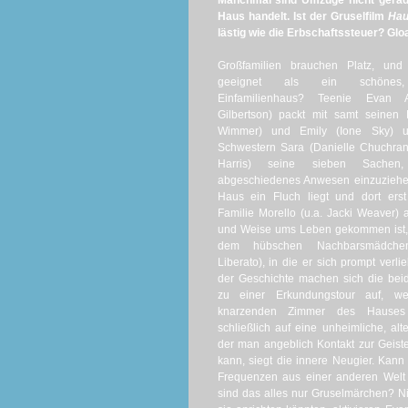
Manchmal sind Umzüge nicht gerade
Haus handelt. Ist der Gruselfilm
Hau
lästig wie die Erbschaftssteuer? Glo
Großfamilien brauchen Platz, und
geeignet als ein schönes, 
Einfamilienhaus? Teenie Evan A
Gilbertson) packt mit samt seinen E
Wimmer) und Emily (Ione Sky) 
Schwestern Sara (Danielle Chuchran)
Harris) seine sieben Sache
abgeschiedenes Anwesen einzuziehe
Haus ein Fluch liegt und dort ers
Familie Morello (u.a. Jacki Weaver) a
und Weise ums Leben gekommen ist, 
dem hübschen Nachbarsmädch
Liberato), in die er sich prompt verlie
der Geschichte machen sich die bei
zu einer Erkundungstour auf, we
knarzenden Zimmer des Hauses 
schließlich auf eine unheimliche, alt
der man angeblich Kontakt zur Geist
kann, siegt die innere Neugier. Kann 
Frequenzen aus einer anderen Welt
sind das alles nur Gruselmärchen? N