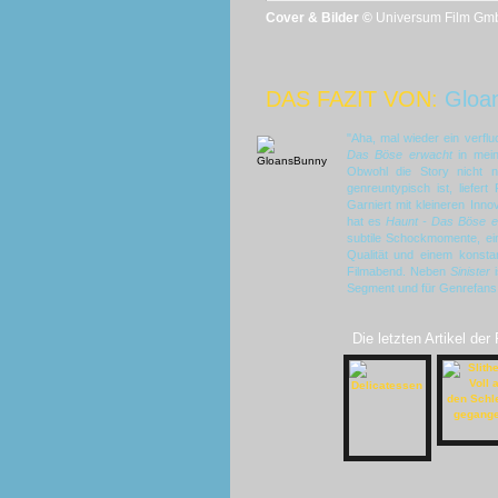
Cover & Bilder ©
Universum Film Gm
DAS FAZIT VON:
Gloa
"Aha, mal wieder ein verfl
Das Böse erwacht
in mei
Obwohl die Story nicht n
genreuntypisch ist, liefe
Garniert mit kleineren Inno
hat es
Haunt - Das Böse e
subtile Schockmomente, ei
Qualität und einem konsta
Filmabend. Neben
Sinister
i
Segment und für Genrefans
Die letzten Artikel der