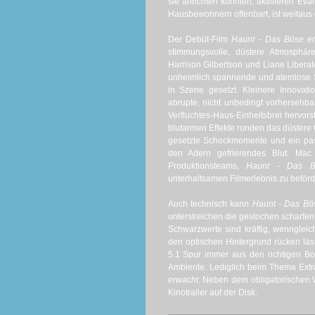
sie anrichten könnten, aktivieren E
Hausbewohnern offenbart, ist weitaus g
Der Debüt-Film
Haunt - Das Böse e
stimmungsvolle, düstere Atmosphäre
Harrison Gilbertson und Liane Libera
unheimlich spannende und atemlose S
in Szene gesetzt. Kleinere Innovat
abrupte, nicht unbedingt vorhersehb
Verfluchtes-Haus-Einheitsbrei hervors
blutarmen Effekte runden das düstere O
gesetzte Schockmomente und ein pas
den Adern gefrierendes Blut. Mac
Produktionsteams,
Haunt - Das Bö
unterhaltsamen Filmerlebnis zu beförd
Auch technisch kann
Haunt - Das Bö
unterstreichen die gestochen scharfe
Schwarzwerte sind kräftig, wenngleic
den optischen Hintergrund rücken lä
5.1 Spur immer aus den richtigen Bo
Ambiente.
Lediglich beim Thema Ext
erwacht
. Neben dem obligatorischen W
Kinotrailer auf der Disk.