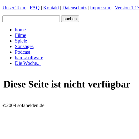
Unser Team
|
FAQ
|
Kontakt
|
Datenschutz
|
Impressum
|
Version 1.13
home
Filme
Spiele
Sonstiges
Podcast
hard-/software
Die Woche...
Diese Seite ist nicht verfügbar
©2009 sofahelden.de