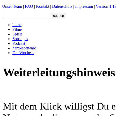
Unser Team
|
FAQ
|
Kontakt
|
Datenschutz
|
Impressum
|
Version 1.13
home
Filme
Spiele
Sonstiges
Podcast
hard-/software
Die Woche...
Weiterleitungshinweis
Mit dem Klick willigst Du e