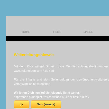
HOME
FILME
SPIELE
Weiterleitungshinweis
Mit dem Klick willigst Du ein, dass Du die Nutzungsbedingungen d
www.sofahelden.com / .de / .at
Für die Inhalte und den Seitenaufbau der gewünschten/weiterge
verantwortlich noch haftbar.
Wir leiten Dich nun auf die folgende Seite weiter:
https:/shop.plaionpictures.com/fluch-aus-der-tiefe-blu-ray
Ja
Nein (zurück)