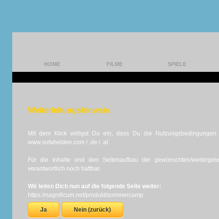
HOME
FILME
SPIELE
Weiterleitungshinweis
Mit dem Klick willigst Du ein, dass Du die Nutzungsbedingungen d
www.sofahelden.com / .de / .at
Für die Inhalte und den Seitenaufbau der gewünschten/weiterge
verantwortlich noch haftbar.
Wir leiten Dich nun auf die folgende Seite weiter:
https:/magnificum.net/produkt/sommercamp
Ja
Nein (zurück)