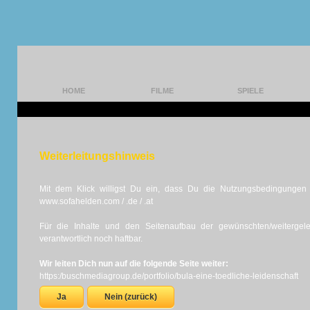
HOME
FILME
SPIELE
Weiterleitungshinweis
Mit dem Klick willigst Du ein, dass Du die Nutzungsbedingungen d
www.sofahelden.com / .de / .at
Für die Inhalte und den Seitenaufbau der gewünschten/weiterge
verantwortlich noch haftbar.
Wir leiten Dich nun auf die folgende Seite weiter:
https:/buschmediagroup.de/portfolio/bula-eine-toedliche-leidenschaft
Ja
Nein (zurück)