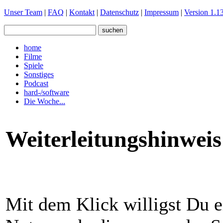
Unser Team
|
FAQ
|
Kontakt
|
Datenschutz
|
Impressum
|
Version 1.13
home
Filme
Spiele
Sonstiges
Podcast
hard-/software
Die Woche...
Weiterleitungshinweis
Mit dem Klick willigst Du e