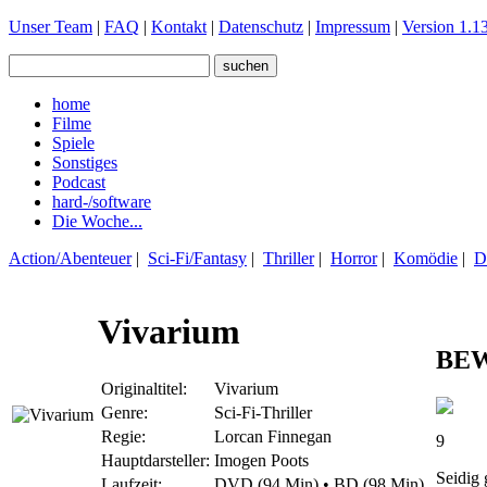
Unser Team
|
FAQ
|
Kontakt
|
Datenschutz
|
Impressum
|
Version 1.13
home
Filme
Spiele
Sonstiges
Podcast
hard-/software
Die Woche...
Action/Abenteuer
|
Sci-Fi/Fantasy
|
Thriller
|
Horror
|
Komödie
|
D
Vivarium
BE
Originaltitel:
Vivarium
Genre:
Sci-Fi-Thriller
Regie:
Lorcan Finnegan
9
Hauptdarsteller:
Imogen Poots
Seidig
Laufzeit:
DVD (94 Min) • BD (98 Min)