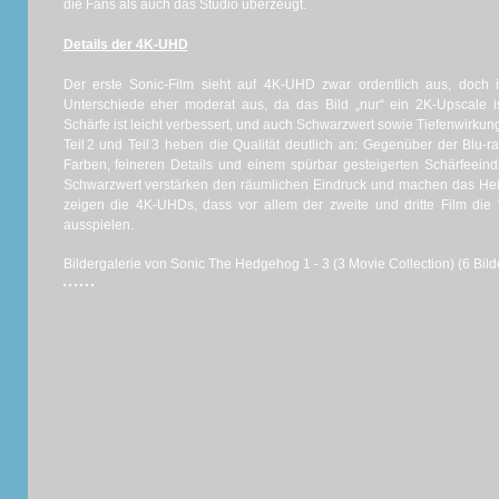
die Fans als auch das Studio überzeugt.
Details der 4K-UHD
Der erste Sonic-Film sieht auf 4K‑UHD zwar ordentlich aus, doch i
Unterschiede eher moderat aus, da das Bild „nur“ ein 2K-Upscale ist
Schärfe ist leicht verbessert, und auch Schwarzwert sowie Tiefenwirku
Teil 2 und Teil 3 heben die Qualität deutlich an: Gegenüber der Blu‑
Farben, feineren Details und einem spürbar gesteigerten Schärfeein
Schwarzwert verstärken den räumlichen Eindruck und machen das Heim
zeigen die 4K‑UHDs, dass vor allem der zweite und dritte Film die 
ausspielen.
Bildergalerie von Sonic The Hedgehog 1 - 3 (3 Movie Collection) (6 Bild