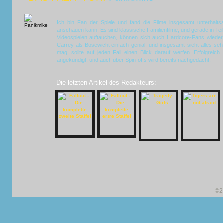
Ich bin Fan der Spiele und fand die Filme insgesamt unterhalts
anschauen kann. Es sind klassische Familienfilme, und gerade in Te
Videospielen auftauchen, können sich auch Hardcore-Fans wiederf
Carrey als Bösewicht einfach genial, und insgesamt sieht alles se
mag, sollte auf jeden Fall einen Blick darauf werfen. Erfolgreich s
angekündigt, und auch über Spin-offs wird bereits nachgedacht.
Die letzten Artikel des Redakteurs:
©2