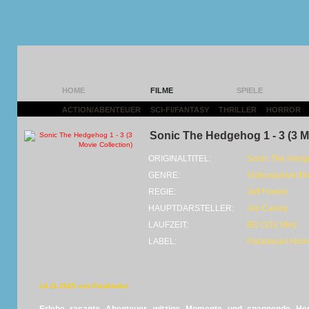
HOME
FILME
SPIELE
ACTION/ABENTEUER
|
SCI-FI/FANTASY
|
THRILLER
|
HORROR
|
Sonic The Hedgehog 1 - 3 (3 M
ORIGINALTITEL:
Sonic The Hedge
GENRE:
Videospielverfil
REGIE:
Jeff Fowler
HAUPTDARSTELLER:
Jim Carrey
LAUFZEIT:
BD (331 Min)
LABEL:
Paramount Home
14.11.2025 von Panikmike