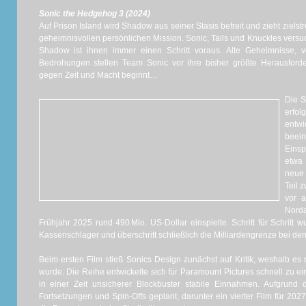
Sonic the Hedgehog 3 (2024)
Auf Prison Island wird Shadow aus seiner Stasis befreit und zieht zielst
geheimnisvollen persönlichen Mission. Sonic, Tails und Knuckles versu
Shadow ist ihnen immer einen Schritt voraus. Alte Geheimnisse, 
Bedrohungen stellen Team Sonic vor ihre bisher größte Herausforde
gegen Zeit und Macht beginnt…
Die S
erfol
entw
beein
Einsp
etwa 
neue 
Teil 
vor a
Norda
Frühjahr 2025 rund 490 Mio. US-Dollar einspielte. Schritt für Schritt
Kassenschlager und überschritt schließlich die Milliardengrenze bei 
Beim ersten Film stieß Sonics Design zunächst auf Kritik, weshalb es 
wurde. Die Reihe entwickelte sich für Paramount Pictures schnell zu ein
in einer Zeit unsicherer Blockbuster stabile Einnahmen. Aufgrund d
Fortsetzungen und Spin-Offs geplant, darunter ein vierter Film für 20