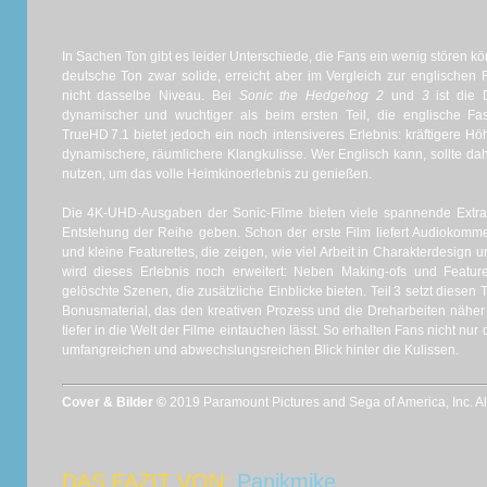
In Sachen Ton gibt es leider Unterschiede, die Fans ein wenig stören kö
deutsche Ton zwar solide, erreicht aber im Vergleich zur englischen
nicht dasselbe Niveau. Bei
Sonic the Hedgehog
2
und
3
ist die D
dynamischer und wuchtiger als beim ersten Teil, die englische F
TrueHD 7.1 bietet jedoch ein noch intensiveres Erlebnis: kräftigere H
dynamischere, räumlichere Klangkulisse. Wer Englisch kann, sollte da
nutzen, um das volle Heimkinoerlebnis zu genießen.
Die 4K‑UHD-Ausgaben der Sonic-Filme bieten viele spannende Extras, 
Entstehung der Reihe geben. Schon der erste Film liefert Audiokommen
und kleine Featurettes, die zeigen, wie viel Arbeit in Charakterdesign un
wird dieses Erlebnis noch erweitert: Neben Making-ofs und Featur
gelöschte Szenen, die zusätzliche Einblicke bieten. Teil 3 setzt diesen 
Bonusmaterial, das den kreativen Prozess und die Dreharbeiten näher
tiefer in die Welt der Filme eintauchen lässt. So erhalten Fans nicht nur
umfangreichen und abwechslungsreichen Blick hinter die Kulissen.
Cover & Bilder ©
2019 Paramount Pictures and Sega of America, Inc. Al
DAS FAZIT VON:
Panikmike