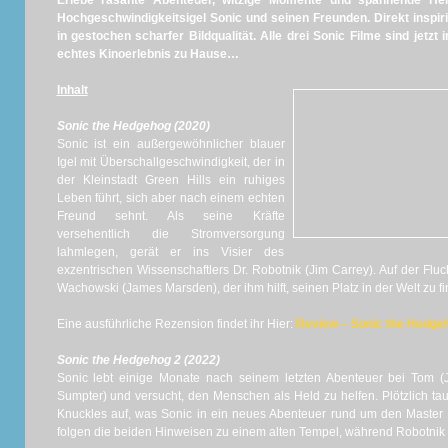
Erlebe rasante Abenteuer, witzige Momente und spannende He
Hochgeschwindigkeitsigel Sonic und seinen Freunden. Direkt inspiri
in gestochen scharfer Bildqualität. Alle drei Sonic Filme sind jetzt 
echtes Kinoerlebnis zu Hause…
Inhalt
Sonic the Hedgehog (2020)
Sonic ist ein außergewöhnlicher blauer
Igel mit Überschallgeschwindigkeit, der in
der Kleinstadt Green Hills ein ruhiges
Leben führt, sich aber nach einem echten
Freund sehnt. Als seine Kräfte
versehentlich die Stromversorgung
lahmlegen, gerät er ins Visier des
exzentrischen Wissenschaftlers Dr. Robotnik (Jim Carrey). Auf der Fluch
Wachowski (James Marsden), der ihm hilft, seinen Platz in der Welt zu 
Eine ausführliche Rezension findet ihr Hier:
Review – Sonic the Hedge
Sonic the Hedgehog 2 (2022)
Sonic lebt einige Monate nach seinem letzten Abenteuer bei Tom 
Sumpter) und versucht, den Menschen als Held zu helfen. Plötzlich ta
Knuckles auf, was Sonic in ein neues Abenteuer rund um den Master 
folgen die beiden Hinweisen zu einem alten Tempel, während Robotni