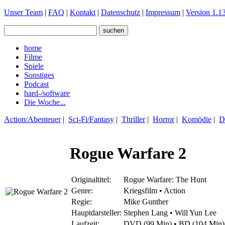
Unser Team
|
FAQ
|
Kontakt
|
Datenschutz
|
Impressum
|
Version 1.13
home
Filme
Spiele
Sonstiges
Podcast
hard-/software
Die Woche...
Action/Abenteuer
|
Sci-Fi/Fantasy
|
Thriller
|
Horror
|
Komödie
|
D
Rogue Warfare 2
Originaltitel:
Rogue Warfare: The Hunt
Genre:
Kriegsfilm • Action
Regie:
Mike Gunther
Hauptdarsteller:
Stephen Lang • Will Yun Lee
Laufzeit:
DVD (99 Min) • BD (104 Min)