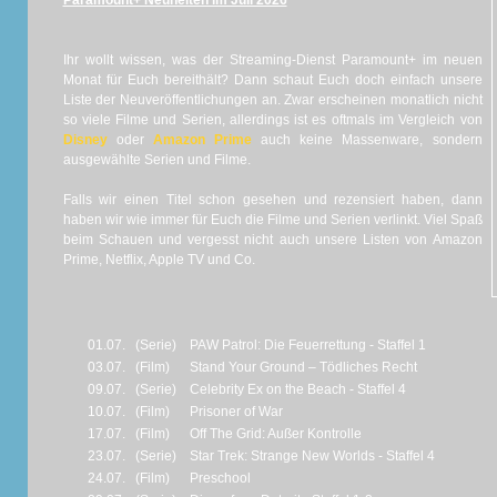
Paramount+ Neuheiten im Juli 2026
Ihr wollt wissen, was der Streaming-Dienst Paramount+ im neuen
Monat für Euch bereithält? Dann schaut Euch doch einfach unsere
Liste der Neuveröffentlichungen an. Zwar erscheinen monatlich nicht
so viele Filme und Serien, allerdings ist es oftmals im Vergleich von
Disney
oder
Amazon Prime
auch keine Massenware, sondern
ausgewählte Serien und Filme.
Falls wir einen Titel schon gesehen und rezensiert haben, dann
haben wir wie immer für Euch die Filme und Serien verlinkt. Viel Spaß
beim Schauen und vergesst nicht auch unsere Listen von Amazon
Prime, Netflix, Apple TV und Co.
01.07.
(Serie)
PAW Patrol: Die Feuerrettung - Staffel 1
03.07.
(Film)
Stand Your Ground – Tödliches Recht
09.07.
(Serie)
Celebrity Ex on the Beach - Staffel 4
10.07.
(Film)
Prisoner of War
17.07.
(Film)
Off The Grid: Außer Kontrolle
23.07.
(Serie)
Star Trek: Strange New Worlds - Staffel 4
24.07.
(Film)
Preschool