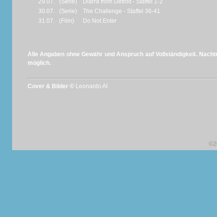
29.07.
(Serie)
Diarra from Detroit - Staffel 1-2
30.07.
(Serie)
The Challenge - Staffel 36-41
31.07.
(Film)
Do Not Enter
Alle Angaben ohne Gewähr und Anspruch auf Vollständigkeit. Nachtr
möglich.
Cover & Bilder ©
Leonardo AI
©2