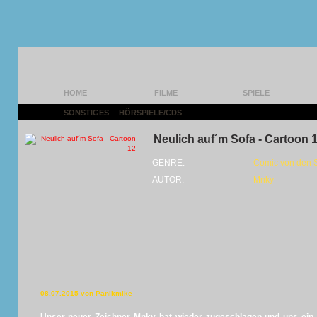
HOME
FILME
SPIELE
SONSTIGES
|
HÖRSPIELE/CDS
|
Neulich auf´m Sofa - Cartoon 
GENRE:
Comic von den 
AUTOR:
Mnky
08.07.2015 von Panikmike