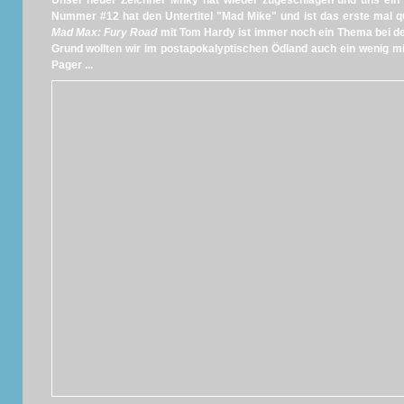
Unser neuer Zeichner Mnky hat wieder zugeschlagen und uns ein a
Nummer #12 hat den Untertitel "Mad Mike" und ist das erste mal 
Mad Max: Fury Road
mit Tom Hardy ist immer noch ein Thema bei d
Grund wollten wir im postapokalyptischen Ödland auch ein wenig m
Pager ...