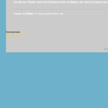
An dieser Stelle noch ein Dankeschön an Mnky, der den Cartoon zeic
Cover & Bilder ©
www.sofahelden.de
Kommentare
[X]
[X] schließen
©2