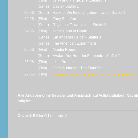
(Film)
Jerry und Marge: Die Lottoprofis
(Serie)
Oasis - Staffel 1
20.06.
(Serie)
Várzea: Wo Fußball geboren wird - Staffel 1
22.06.
(Film)
They See You
(Serie)
Rhythm + Flow: Italien - Staffel 3
24.06.
(Film)
In the Hand of Dante
(Serie)
Ein anderes Selbst - Staffel 3
(Serie)
The American Experiment
25.06.
(Film)
Moulin Rouge
(Serie)
Avatar: Der Herr der Elemente - Staffel 2
26.06.
(Film)
Little Brother
(Film)
Chris & Martina: The Final Set
27.06.
(Film)
Der Herr der Ringe: Die Schlacht der Rohirrim
Alle Angaben ohne Gewähr und Anspruch auf Vollständigkeit. Nachtr
möglich.
Cover & Bilder ©
Leonardo AI