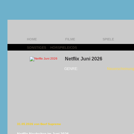
HOME
FILME
SPIELE
SONSTIGES
|
HÖRSPIELE/CDS
|
Netflix Juni 2026
GENRE:
Neuerscheinung
31.05.2026 von Beef Supreme