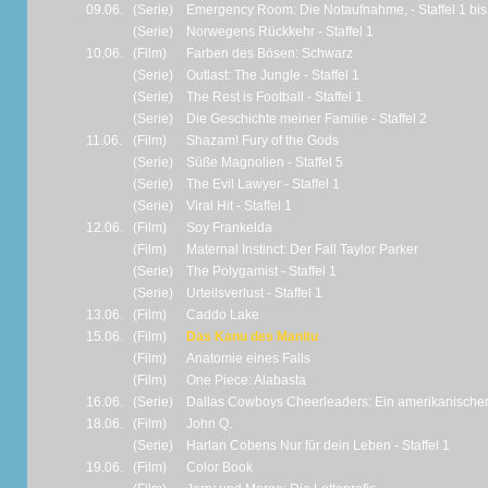
09.06.
(Serie)
Emergency Room: Die Notaufnahme, - Staffel 1 bi
(Serie)
Norwegens Rückkehr - Staffel 1
10.06.
(Film)
Farben des Bösen: Schwarz
(Serie)
Outlast: The Jungle - Staffel 1
(Serie)
The Rest is Football - Staffel 1
(Serie)
Die Geschichte meiner Familie - Staffel 2
11.06.
(Film)
Shazam! Fury of the Gods
(Serie)
Süße Magnolien - Staffel 5
(Serie)
The Evil Lawyer - Staffel 1
(Serie)
Viral Hit - Staffel 1
12.06.
(Film)
Soy Frankelda
(Film)
Maternal Instinct: Der Fall Taylor Parker
(Serie)
The Polygamist - Staffel 1
(Serie)
Urteilsverlust - Staffel 1
13.06.
(Film)
Caddo Lake
15.06.
(Film)
Das Kanu des Manitu
(Film)
Anatomie eines Falls
(Film)
One Piece: Alabasta
16.06.
(Serie)
Dallas Cowboys Cheerleaders: Ein amerikanischer 
18.06.
(Film)
John Q.
(Serie)
Harlan Cobens Nur für dein Leben - Staffel 1
19.06.
(Film)
Color Book