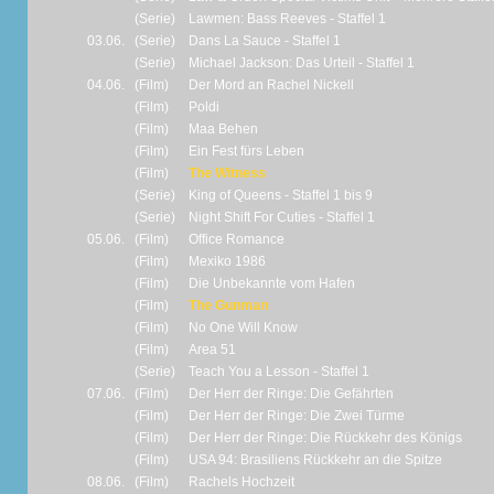
(Serie)
Lawmen: Bass Reeves - Staffel 1
03.06.
(Serie)
Dans La Sauce - Staffel 1
(Serie)
Michael Jackson: Das Urteil - Staffel 1
04.06.
(Film)
Der Mord an Rachel Nickell
(Film)
Poldi
(Film)
Maa Behen
(Film)
Ein Fest fürs Leben
(Film)
The Witness
(Serie)
King of Queens - Staffel 1 bis 9
(Serie)
Night Shift For Cuties - Staffel 1
05.06.
(Film)
Office Romance
(Film)
Mexiko 1986
(Film)
Die Unbekannte vom Hafen
(Film)
The Gunman
(Film)
No One Will Know
(Film)
Area 51
(Serie)
Teach You a Lesson - Staffel 1
07.06.
(Film)
Der Herr der Ringe: Die Gefährten
(Film)
Der Herr der Ringe: Die Zwei Türme
(Film)
Der Herr der Ringe: Die Rückkehr des Königs
(Film)
USA 94: Brasiliens Rückkehr an die Spitze
08.06.
(Film)
Rachels Hochzeit