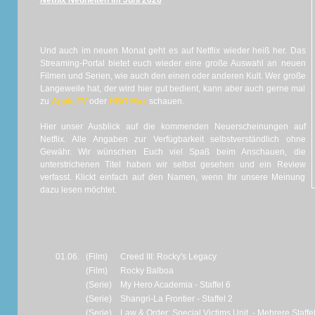
Netflix Neuheiten im Juni 2026
Und auch im neuen Monat geht es auf Netflix wieder heiß her. Das
Streaming-Portal bietet euch wieder eine große Auswahl an neuen
Filmen und Serien, wie auch den einen oder anderen Kult. Wer große
Langeweile hat, der wird hier gut bedient, kann aber auch gerne mal
zu
Apple TV
oder
HBO Max
schauen.
Hier unser Ausblick auf die kommenden Neuerscheinungen auf
Netflix. Alle Angaben zur Verfügbarkeit selbstverständlich ohne
Gewähr. Wir wünschen Euch viel Spaß beim Anschauen, die
unterstrichenen Titel haben wir selbst gesehen und ein Review
verfasst. Klickt einfach auf den Namen, wenn Ihr unsere Meinung
dazu lesen möchtet.
01.06.
(Film)
Creed III: Rocky's Legacy
(Film)
Rocky Balboa
(Serie)
My Hero Academia - Staffel 6
(Serie)
Shangri-La Frontier - Staffel 2
(Serie)
Law & Order: Special Victims Unit - Mehrere Staffe