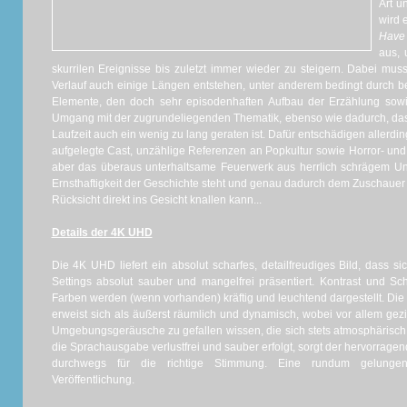
Art u
wird 
Have 
aus, 
skurrilen Ereignisse bis zuletzt immer wieder zu steigern. Dabei mu
Verlauf auch einige Längen entstehen, unter anderem bedingt durch b
Elemente, den doch sehr episodenhaften Aufbau der Erzählung sowi
Umgang mit der zugrundeliegenden Thematik, ebenso wie dadurch, da
Laufzeit auch ein wenig zu lang geraten ist. Dafür entschädigen allerd
aufgelegte Cast, unzählige Referenzen an Popkultur sowie Horror- und 
aber das überaus unterhaltsame Feuerwerk aus herrlich schrägem Uns
Ernsthaftigkeit der Geschichte steht und genau dadurch dem Zuschauer 
Rücksicht direkt ins Gesicht knallen kann...
Details der 4K UHD
Die 4K UHD liefert ein absolut scharfes, detailfreudiges Bild, dass s
Settings absolut sauber und mangelfrei präsentiert. Kontrast und Sch
Farben werden (wenn vorhanden) kräftig und leuchtend dargestellt. Die
erweist sich als äußerst räumlich und dynamisch, wobei vor allem gezi
Umgebungsgeräusche zu gefallen wissen, die sich stets atmosphärisc
die Sprachausgabe verlustfrei und sauber erfolgt, sorgt der hervorrage
durchwegs für die richtige Stimmung. Eine rundum gelungene,
Veröffentlichung.