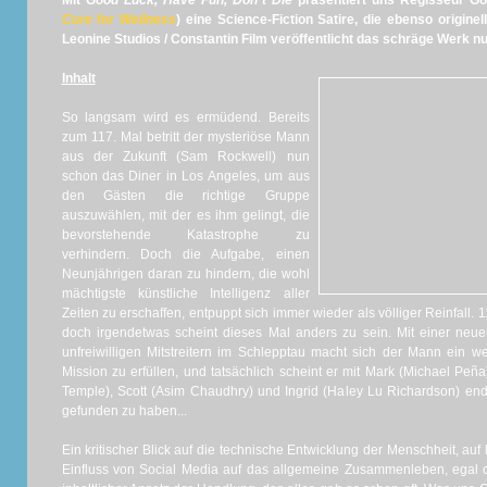
Mit
Good Luck, Have Fun, Don´t Die
präsentiert uns Regisseur Gor
Cure for Wellness
) eine Science-Fiction Satire, die ebenso originel
Leonine Studios / Constantin Film veröffentlicht das schräge Werk n
Inhalt
So langsam wird es ermüdend. Bereits
zum 117. Mal betritt der mysteriöse Mann
aus der Zukunft (Sam Rockwell) nun
schon das Diner in Los Angeles, um aus
den Gästen die richtige Gruppe
auszuwählen, mit der es ihm gelingt, die
bevorstehende Katastrophe zu
verhindern. Doch die Aufgabe, einen
Neunjährigen daran zu hindern, die wohl
mächtigste künstliche Intelligenz aller
Zeiten zu erschaffen, entpuppt sich immer wieder als völliger Reinfall. 1
doch irgendetwas scheint dieses Mal anders zu sein. Mit einer neue
unfreiwilligen Mitstreitern im Schlepptau macht sich der Mann ein 
Mission zu erfüllen, und tatsächlich scheint er mit Mark (Michael Peñ
Temple), Scott (Asim Chaudhry) und Ingrid (Haley Lu Richardson) end
gefunden zu haben...
Ein kritischer Blick auf die technische Entwicklung der Menschheit, auf
Einfluss von Social Media auf das allgemeine Zusammenleben, egal ob