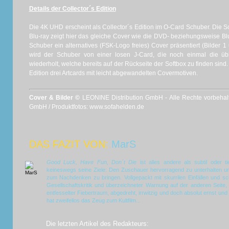
Details der Collector´s Edition
Die 4K UHD erscheint als Collector´s Edition im O-Card Schuber. Die 
Blu-ray zeigt hier das gleiche Cover wie die DVD- beziehungsweise B
Schuber ein alternatives (FSK-Logo freies) Cover präsentiert (Bilder 
wird der Schuber von einer losen J-Card, die noch einmal die üb
wiederholt, welche bereits auf der Rückseite der Softbox zu finden sind. 
Edition drei Artcards mit leicht abgewandelten Covermotiven.
Cover & Bilder ©
LEONINE Distribution GmbH - Alle Rechte vorbehalte
GmbH / Produktfotos: www.sofahelden.de
DAS FAZIT VON:
MarS
Good Luck, Have Fun, Don´t Die
ist alles andere als subtil oder ti
keineswegs seine Ziele: Den Zuschauer hervorragend zu unterhalten u
zum Nachdenken zu bringen. Vollgepackt mit skurrilen Einfällen und sc
Gesellschaftskritik und überzeichneter Warnung auf der anderen Seite
entfesselter Fiebertraum, abgedreht, irrwitzig und doch absolut ernst und
hat zweifellos das Zeug zum Kultfilm...
Die letzten Artikel des Redakteurs: