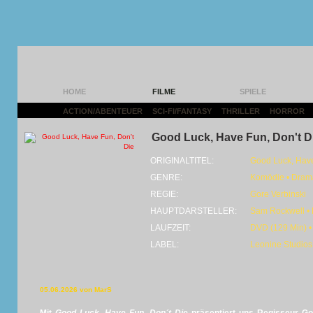
HOME
FILME
SPIELE
ACTION/ABENTEUER
|
SCI-FI/FANTASY
|
THRILLER
|
HORROR
|
Good Luck, Have Fun, Don't D
ORIGINALTITEL:
Good Luck, Have
GENRE:
Komödie • Drama 
REGIE:
Gore Verbinski
HAUPTDARSTELLER:
Sam Rockwell • 
LAUFZEIT:
DVD (129 Min) •
LABEL:
Leonine Studios 
05.06.2026 von MarS