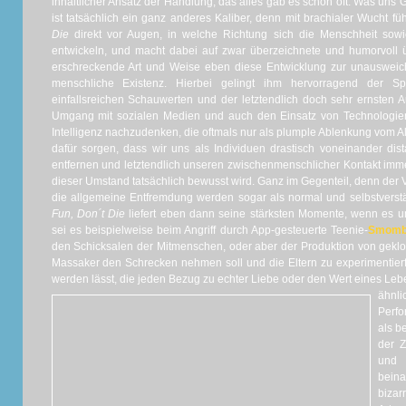
inhaltlicher Ansatz der Handlung, das alles gab es schon oft. Was uns Go
ist tatsächlich ein ganz anderes Kaliber, denn mit brachialer Wucht fü
Die
direkt vor Augen, in welche Richtung sich die Menschheit sowie 
entwickeln, und macht dabei auf zwar überzeichnete und humorvoll üb
erschreckende Art und Weise eben diese Entwicklung zur unausweic
menschliche Existenz. Hierbei gelingt ihm hervorragend der Sp
einfallsreichen Schauwerten und der letztendlich doch sehr ernsten 
Umgang mit sozialen Medien und auch den Einsatz von Technologie
Intelligenz nachzudenken, die oftmals nur als plumple Ablenkung vom Al
dafür sorgen, dass wir uns als Individuen drastisch voneinander dist
entfernen und letztendlich unseren zwischenmenschlicher Kontakt imm
dieser Umstand tatsächlich bewusst wird. Ganz im Gegenteil, denn der 
die allgemeine Entfremdung werden sogar als normal und selbstverstä
Fun, Don´t Die
liefert eben dann seine stärksten Momente, wenn es um
sei es beispielweise beim Angriff durch App-gesteuerte Teenie-
Smomb
den Schicksalen der Mitmenschen, oder aber der Produktion von gek
Massaker den Schrecken nehmen soll und die Eltern zu experimentierf
werden lässt, die jeden Bezug zu echter Liebe oder den Wert eines Le
ähnl
Perfo
als b
der Z
und 
bein
bizar