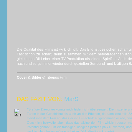
Die Qualität des Films ist wirklich toll. Das Bild ist gestochen scharf 
Fast schon zu scharf, denn zusammen mit dem hervorragenden Kon
gleicht das Bild eher einer TV-Produktion als einem Spielfilm. Auch der
nach und sorgt immer wieder durch gezielten Surround- und kräftigen B
Cover & Bilder ©
Tiberius Film
DAS FAZIT VON:
MarS
Fürst der Dämonen
konnte mich leider nicht überzeugen. Die Inszenierun
Faden in der Geschichte als auch an den Effekten, da kann eine tolle Sze
merkt man dem Film an, dass er in 3D-Technik aufgenommen wurde, denn
Outs - ich bezweifel aber, dass das alleine den Film wirklich besser m
Potential gehabt, um ein trashiger, lustiger Splatter-Spaß zu werden, 
nackter Haut haben müssen - beides fehlt allerdings komplett.