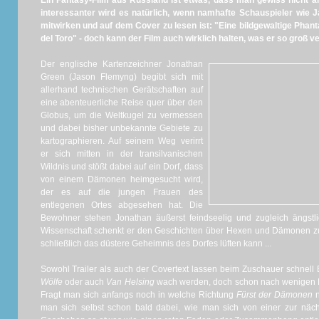
Ein Fantasy-Film aus Russland ist etwas, dass man gewiss nicht 
interessanter wird es natürlich, wenn namhafte Schauspieler wie
mitwirken und auf dem Cover zu lesen ist: "Eine bildgewaltige Phant
del Toro" - doch kann der Film auch wirklich halten, was er so groß v
Der englische Kartenzeichner Jonathan
Green (Jason Flemyng) begibt sich mit
allerhand technischen Gerätschaften auf
eine abenteuerliche Reise quer über den
Globus, um die Weltkugel zu vermessen
und dabei bisher unbekannte Gebiete zu
kartographieren. Auf seinem Weg verirrt
er sich mitten in der transilvanischen
Wildnis und stößt dabei auf ein Dorf, dass
von einem Dämonen heimgesucht wird,
der es auf die jungen Frauen des
entlegenen Ortes abgesehen hat. Die
Bewohner stehen Jonathan äußerst feindseelig und zugleich ängst
Wissenschaft schenkt er den Geschichten über Hexen und Dämonen zun
schließlich das düstere Geheimnis des Dorfes lüften kann ...
Sowohl Trailer als auch der Covertext lassen beim Zuschauer schnell
Wölfe
oder auch
Van Helsing
wach werden, doch schon nach wenigen Mi
Fragt man sich anfangs noch in welche Richtung
Fürst der Dämonen
n
man sich selbst schon bald dabei, wie man sich von einer zur nä