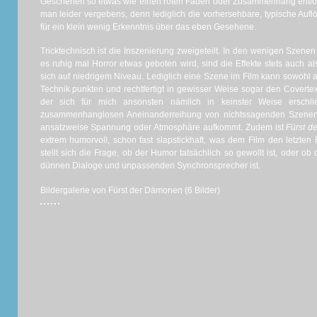
Geschehen so etwas wie einen roten Faden oder Zusammenhang entloc
man leider vergebens, denn lediglich die vorhersehbare, typische Aufl
für ein klein wenig Erkenntnis über das eben Gesehene.
Tricktechnisch ist die Inszenierung zweigeteilt. In den wenigen Szene
es ruhig mal Horror etwas geboten wird, sind die Effekte stets auch a
sich auf niedrigem Niveau. Lediglich eine Szene im Film kann sowohl 
Technik punkten und rechtfertigt in gewisser Weise sogar den Covertext 
der sich für mich ansonsten nämlich in keinster Weise erschli
zusammenhanglosen Aneinanderreihung von nichtssagenden Szenen,
ansatzweise Spannung oder Atmosphäre aufkommt. Zudem ist
Fürst 
extrem humorvoll, schon fast slapstickhaft, was dem Film den letzten 
stellt sich die Frage, ob der Humor tatsächlich so gewollt ist, oder ob
dünnen Dialoge und unpassenden Synchronsprecher ist.
Bildergalerie von Fürst der Dämonen (6 Bilder)