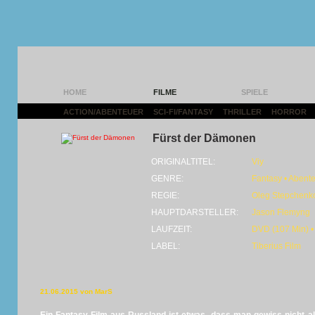
HOME
FILME
SPIELE
ACTION/ABENTEUER
|
SCI-FI/FANTASY
|
THRILLER
|
HORROR
|
Fürst der Dämonen
ORIGINALTITEL:
Viy
GENRE:
Fantasy • Abent
REGIE:
Oleg Stepchenk
HAUPTDARSTELLER:
Jason Flemyng
LAUFZEIT:
DVD (107 Min) •
LABEL:
Tiberius Film
21.06.2015 von MarS