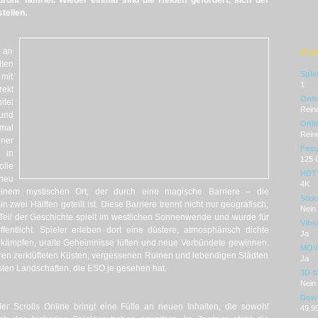
oht Tamriel. Wieder einmal sind die Helden gefordert, sich der
tellen.
 an
PL
lten
Spie
 mit
1
rekt
Onli
itel
Reine
und
Onli
smal
Reine
ner
Fest
s in
125 
olle
HDT
 neu
4K
einem mystischen Ort, der durch eine magische Barriere – die
Sixa
zwei Hälften geteilt ist. Diese Barriere trennt nicht nur geografisch,
Nein
 Teil der Geschichte spielt im westlichen Sonnenwende und wurde für
Vibr
entlicht. Spieler erleben dort eine düstere, atmosphärisch dichte
Ja
n kämpfen, uralte Geheimnisse lüften und neue Verbündete gewinnen.
MOVE
t ihren zerklüfteten Küsten, vergessenen Ruinen und lebendigen Städten
Ja
sten Landschaften, die ESO je gesehen hat.
3D-f
Nein
Dow
r Scrolls Online bringt eine Fülle an neuen Inhalten, die sowohl
49,9