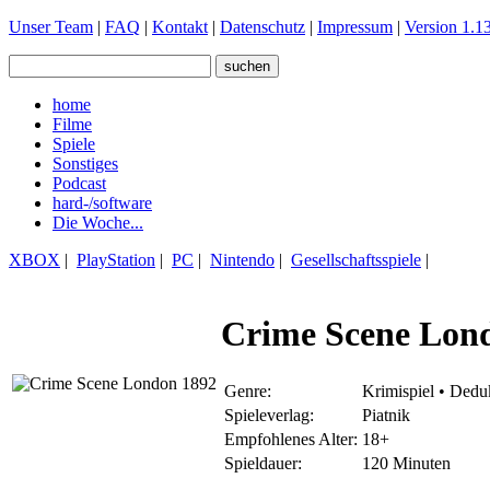
Unser Team
|
FAQ
|
Kontakt
|
Datenschutz
|
Impressum
|
Version 1.13
home
Filme
Spiele
Sonstiges
Podcast
hard-/software
Die Woche...
XBOX
|
PlayStation
|
PC
|
Nintendo
|
Gesellschaftsspiele
|
Crime Scene Lon
Genre:
Krimispiel • Deduk
Spieleverlag:
Piatnik
Empfohlenes Alter:
18+
Spieldauer:
120 Minuten