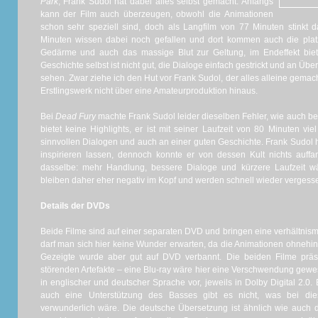
Park
, Frank Sudol hat dabei alles selbst gemacht. Anfangs
kann der Film auch überzeugen, obwohl die Animationen
schon sehr speziell sind, doch als Langfilm von 77 Minuten stinkt d
Minuten wissen dabei noch gefallen und dort kommen auch die plat
Gedärme und auch das massige Blut zur Geltung, im Endeffekt biete
Geschichte selbst ist nicht gut, die Dialoge einfach gestrickt und an 
sehen. Zwar ziehe ich den Hut vor Frank Sudol, der alles alleine gema
Erstlingswerk nicht über eine Amateurproduktion hinaus.
Bei
Dead Fury
machte Frank Sudol leider dieselben Fehler, wie auch b
bietet keine Highlights, er ist mit seiner Laufzeit von 80 Minuten vi
sinnvollen Dialogen und auch an einer guten Geschichte. Frank Sudol h
inspirieren lassen, dennoch konnte er von dessen Kult nichts auffan
dasselbe: mehr Handlung, bessere Dialoge und kürzere Laufzeit 
bleiben daher eher negativ im Kopf und werden schnell wieder vergess
Details der DVDs
Beide Filme sind auf einer separaten DVD und bringen eine verhältnismäß
darf man sich hier keine Wunder erwarten, da die Animationen ohnehin s
Gezeigte wurde aber gut auf DVD verbannt. Die beiden Filme präs
störenden Artefakte – eine Blu-ray wäre hier eine Verschwendung gewes
in englischer und deutscher Sprache vor, jeweils in Dolby Digital 2.0
auch eine Unterstützung des Basses gibt es nicht, was bei die
verwunderlich wäre. Die deutsche Übersetzung ist ähnlich wie auch da