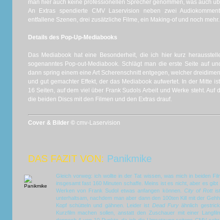
man hier auch keine professionellen Sprecher genommen, was auch üb
An Extras spendierte CMV Laservision neben zwei Audiokommen
entfallene Szenen, drei zusätzliche Filme, ein Making-of und noch mehr.
Details des Pop-Up-Mediabooks
Das Mediabook hat eine Besonderheit, die ich hier kurz herausstel
sogenanntes Pop-out-Mediabook. Schlägt man die erste Seite auf und
dann spring einem eine Art Scherenschnitt entgegen, welcher dreidimensi
und gut gemachter Effekt, der das Mediabook aufwertet. In der Mitte ist
16 Seiten, auf dem viel über Frank Sudols Arbeit und Werke steht. Auf 
die beiden Discs mit den Filmen und den Extras drauf.
Cover & Bilder ©
cmv-Laservision
DAS FAZIT VON:
Panikmike
Gleich vorweg: ich wollte in der Tat wissen, was mich in beiden Fi
insgesamt fast 160 Minuten schaffe. Meins ist es nicht, aber es gibt
Werken von Frank Sudol etwas anfangen können.
City of Rott
is
unterhaltsam, nachdem man aber dann den 100ten Kill mit der Gehh
Kopf schütteln und gähnen. Leider ist
Dead Fury
ähnlich gestric
Kurzfilm machen sollen, anstatt den Zuschauer mit einer Langfil