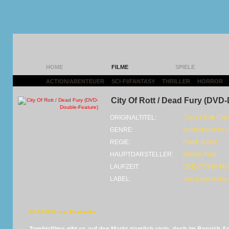
HOME
FILME
SPIELE
ACTION/ABENTEUER
|
SCI-FI/FANTASY
|
THRILLER
|
HORROR
|
City Of Rott / Dead Fury (DVD
ORIGINALTITEL:
City Of Rott / De
GENRE:
Animationsfilm • 
REGIE:
Frank Sudol
HAUPTDARSTELLER:
Retner Fred
LAUFZEIT:
DVD (77+80 Min
LABEL:
cmv Laservision
20.04.2019 von Panikmike