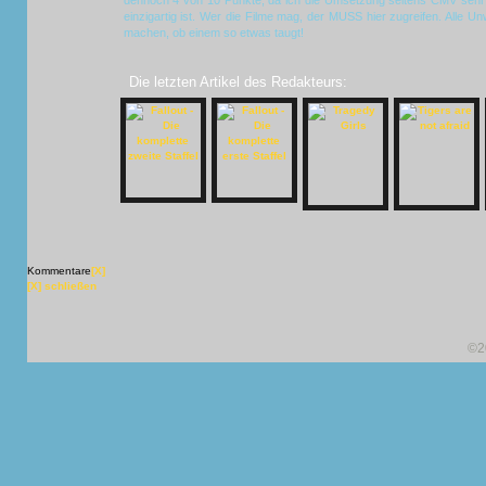
dennoch 4 von 10 Punkte, da ich die Umsetzung seitens CMV sehr 
einzigartig ist. Wer die Filme mag, der MUSS hier zugreifen. Alle U
machen, ob einem so etwas taugt!
Die letzten Artikel des Redakteurs:
Kommentare
[X]
[X] schließen
©2