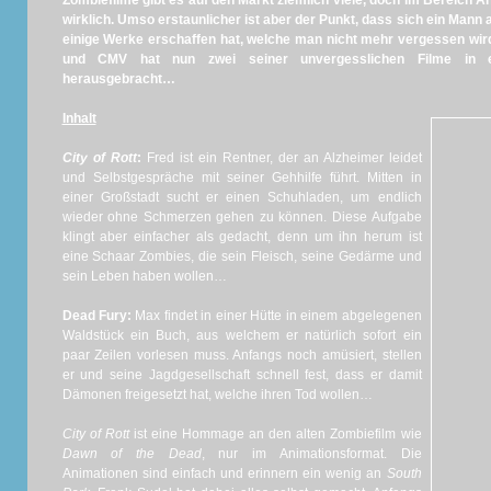
Zombiefilme gibt es auf den Markt ziemlich viele, doch im Bereich A
wirklich. Umso erstaunlicher ist aber der Punkt, dass sich ein Mann
einige Werke erschaffen hat, welche man nicht mehr vergessen wird
und CMV hat nun zwei seiner unvergesslichen Filme in ei
herausgebracht…
Inhalt
City of Rott
:
Fred ist ein Rentner, der an Alzheimer leidet
und Selbstgespräche mit seiner Gehhilfe führt. Mitten in
einer Großstadt sucht er einen Schuhladen, um endlich
wieder ohne Schmerzen gehen zu können. Diese Aufgabe
klingt aber einfacher als gedacht, denn um ihn herum ist
eine Schaar Zombies, die sein Fleisch, seine Gedärme und
sein Leben haben wollen…
Dead Fury:
Max findet in einer Hütte in einem abgelegenen
Waldstück ein Buch, aus welchem er natürlich sofort ein
paar Zeilen vorlesen muss. Anfangs noch amüsiert, stellen
er und seine Jagdgesellschaft schnell fest, dass er damit
Dämonen freigesetzt hat, welche ihren Tod wollen…
City of Rott
ist eine Hommage an den alten Zombiefilm wie
Dawn of the Dead
, nur im Animationsformat. Die
Animationen sind einfach und erinnern ein wenig an
South