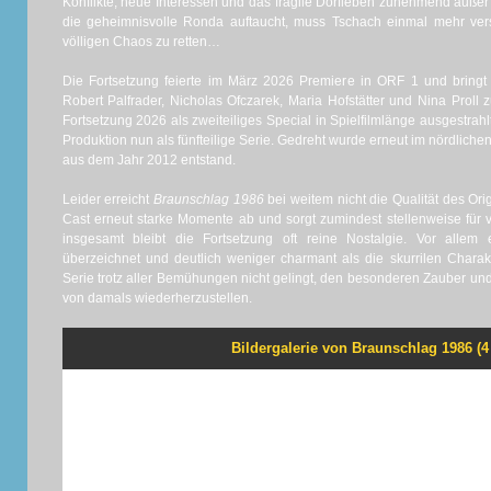
Konflikte, neue Interessen und das fragile Dorfleben zunehmend außer 
die geheimnisvolle Ronda auftaucht, muss Tschach einmal mehr ver
völligen Chaos zu retten…
Die Fortsetzung feierte im März 2026 Premiere in ORF 1 und bringt
Robert Palfrader, Nicholas Ofczarek, Maria Hofstätter und Nina Proll 
Fortsetzung 2026 als zweiteiliges Special in Spielfilmlänge ausgestrahl
Produktion nun als fünfteilige Serie. Gedreht wurde erneut im nördlichen
aus dem Jahr 2012 entstand.
Leider erreicht
Braunschlag 1986
bei weitem nicht die Qualität des Orig
Cast erneut starke Momente ab und sorgt zumindest stellenweise für 
insgesamt bleibt die Fortsetzung oft reine Nostalgie. Vor allem
überzeichnet und deutlich weniger charmant als die skurrilen Charak
Serie trotz aller Bemühungen nicht gelingt, den besonderen Zauber und d
von damals wiederherzustellen.
Bildergalerie von Braunschlag 1986 (4 