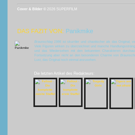
Cover & Bilder ©
2026 SUPERFILM
DAS FAZIT VON:
Panikmike
Braunschlag 1986
ist skurriler und chaotischer als das Original, v
Viele Figuren wirken zu überzeichnet und manche Handlungssträng
und das Wiedersehen mit den bekannten Charakteren durchau
Fortsetzung aber nicht an den besonderen Charme von
Braunsch
Lust, das Original noch einmal anzusehen.
Die letzten Artikel des Redakteurs: