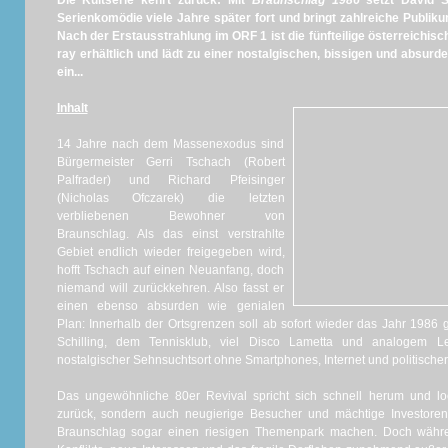
Die Kultserie kehrt zurück: Mit
Braunschlag 1986
setzt David S
Serienkomödie viele Jahre später fort und bringt zahlreiche Publiku
Nach der Erstausstrahlung im ORF 1 ist die fünfteilige österreichis
ray erhältlich und lädt zu einer nostalgischen, bissigen und absu
ein...
Inhalt
14 Jahre nach dem Massenexodus sind
Bürgermeister Gerri Tschach (Robert
Palfrader) und Richard Pfeisinger
(Nicholas Ofczarek) die letzten
verbliebenen Bewohner von
Braunschlag. Als das einst verstrahlte
Gebiet endlich wieder freigegeben wird,
hofft Tschach auf einen Neuanfang, doch
niemand will zurückkehren. Also fasst er
einen ebenso absurden wie genialen
Plan: Innerhalb der Ortsgrenzen soll ab sofort wieder das Jahr 1986
Schilling, dem Tennisklub, viel Disco Lametta und analogem Leb
nostalgischer Sehnsuchtsort ohne Smartphones, Internet und politischer 
Das ungewöhnliche 80er Revival spricht sich schnell herum und l
zurück, sondern auch neugierige Besucher und mächtige Investoren.
Braunschlag sogar einen riesigen Themenpark machen. Doch währe