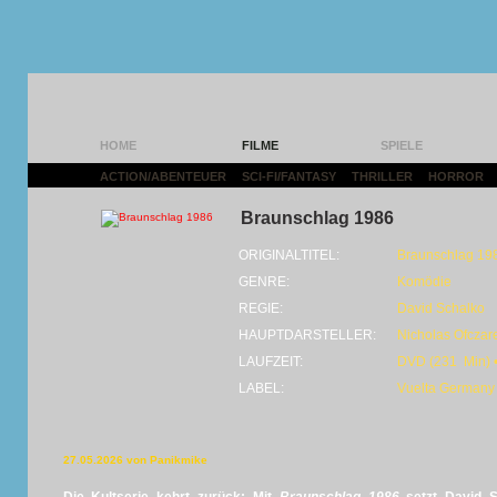
HOME
FILME
SPIELE
ACTION/ABENTEUER
|
SCI-FI/FANTASY
|
THRILLER
|
HORROR
|
Braunschlag 1986
ORIGINALTITEL:
Braunschlag 19
GENRE:
Komödie
REGIE:
David Schalko
HAUPTDARSTELLER:
Nicholas Ofczar
LAUFZEIT:
DVD (231 Min) •
LABEL:
Vuelta Germany
27.05.2026 von Panikmike