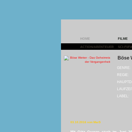
HOME
FILME
ACTION/ABENTEUER
|
SCI-FI/
Böse W
GENRE:
REGIE:
HAUPTD
LAUFZEI
LABEL:
03.10.2016 von MarS