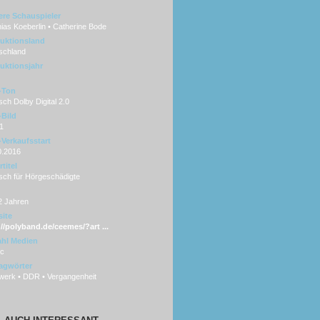
ere Schauspieler
ias Koeberlin • Catherine Bode
uktionsland
schland
uktionsjahr
-Ton
ch Dolby Digital 2.0
Bild
1
Verkaufsstart
0.2016
titel
sch für Hörgeschädigte
2 Jahren
ite
://polyband.de/ceemes/?art ...
hl Medien
sc
agwörter
werk • DDR • Vergangenheit