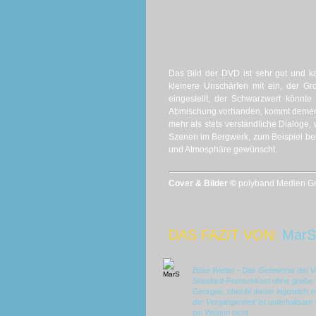
Das Bild der DVD ist sehr gut und 
kleinere Unschärfen mit ein, der Groß
eingestellt, der Schwarzwert könnte
Abmischung vorhanden, kommt dementsp
mehr als stets verständliche Dialoge, 
Szenen im Bergwerk, zum Beispiel be
und Atmosphäre gewünscht.
Cover & Bilder ©
polyband Medien Gmb
DAS FAZIT VON:
MarS
Böse Wetter - Das Geheimnis der 
Standard-Fernsehkost ohne große Ü
Georges, obwohl dieser eigentlich n
der Vergangenheit
ist unterhaltsam
bei Weitem nicht.