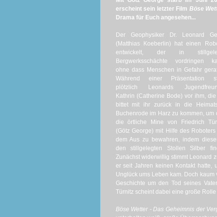
Mit Götz George starb im Juni 20
erscheint sein letzter Film
Böse Wett
Drama für Euch angesehen...
Der Geophysiker Dr. Leonard Ge
(Matthias Koeberlin) hat einen Rob
entwickelt, der in stillgele
Bergwerksschächte vordringen ka
ohne dass Menschen in Gefahr gera
Während einer Präsentation st
plötzlich Leonards Jugendfreun
Kathrin (Catherine Bode) vor ihm, die
bittet mit ihr zurück in die Heimat
Buchenrode im Harz zu kommen, um 
die örtliche Mine von Friedrich Tür
(Götz George) mit Hilfe des Roboters
dem Aus zu bewahren, indem dieser
den stillgelegten Stollen Silber fin
Zunächst widerwillig stimmt Leonard z
er seit Jahren keinen Kontakt hatte, 
Unglück ums Leben kam. Doch kaum vor
Geschichte um den Tod seines Vater
Türnitz scheint dabei eine große Rolle 
Böse Wetter - Das Geheimnis der Ver