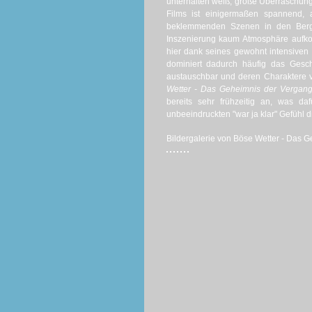
unterhalten weiß, große Überraschung
Films ist einigermaßen spannend, 
beklemmenden Szenen in den Bergw
Inszenierung kaum Atmosphäre aufkom
hier dank seines gewohnt intensiven
dominiert dadurch häufig das Gesc
austauschbar und deren Charaktere v
Wetter - Das Geheimnis der Vergang
bereits sehr frühzeitig an, was d
unbeeindruckten "war ja klar" Gefühl d
Bildergalerie von Böse Wetter - Das G