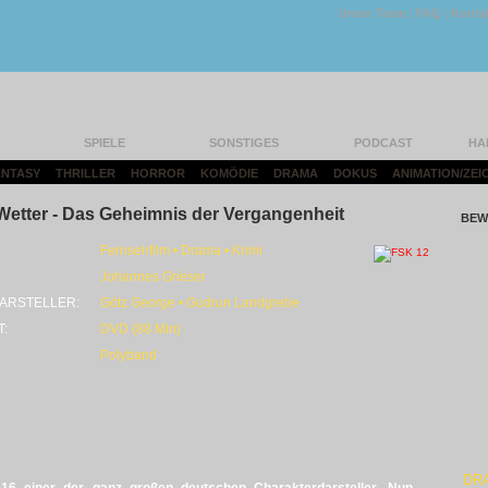
Unser Team
|
FAQ
|
Konta
SPIELE
SONSTIGES
PODCAST
HA
FANTASY
|
THRILLER
|
HORROR
|
KOMÖDIE
|
DRAMA
|
DOKUS
|
ANIMATION/ZEI
etter - Das Geheimnis der Vergangenheit
BEW
Fernsehfilm • Drama • Krimi
Johannes Grieser
ARSTELLER:
Götz George • Gudrun Landgrebe
T:
DVD (88 Min)
Polyband
DR