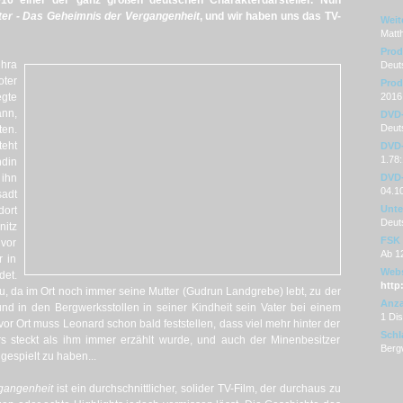
16 einer der ganz großen deutschen Charakterdarsteller. Nun
er - Das Geheimnis der Vergangenheit
, und wir haben uns das TV-
Weit
Matth
Prod
hra
Deut
oter
Prod
gte
2016
nn,
DVD
Deuts
ten.
eht
DVD-
1.78:
din
 ihn
DVD-
04.1
sadt
Unter
dort
Deut
nitz
FSK
 vor
Ab 1
 in
Webs
det.
http
u, da im Ort noch immer seine Mutter (Gudrun Landgrebe) lebt, zu der
Anza
und in den Bergwerksstollen in seiner Kindheit sein Vater bei einem
1 Di
 Ort muss Leonard schon bald feststellen, dass viel mehr hinter der
Schl
s steckt als ihm immer erzählt wurde, und auch der Minenbesitzer
Berg
gespielt zu haben...
gangenheit
ist ein durchschnittlicher, solider TV-Film, der durchaus zu