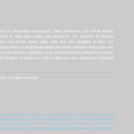
kann im Gesamtbild überzeugen. Zwar schleichen sich immer wieder
teil ist aber sehr scharf und detailreich. Der Kontrast ist stimmig
 hin und wieder etwas satter sein. Der Ton, lediglich in einer 2.0
rechend unspektakulär daher und bietet in weiten Teilen nicht viel
was für den Film eigentlich auch ausreichend ist. Lediglich in einigen
im Einsturz zu Beginn des Films, hätte man sich etwas mehr Dynamik
H. All rights reserved.
Vergangenheit
ist als letzter Film von Charakterdarsteller Götz George leider nur
berraschungen. Der Film lebt in weiten Teilen vom charismatischen Auftreten
ur eine Nebenrolle hat, wenn auch eine wichtige.
Böse Wetter - Das Geheimnis
 und es kommt auch keine Langeweile auf, etwas Besonderes ist der Film aber