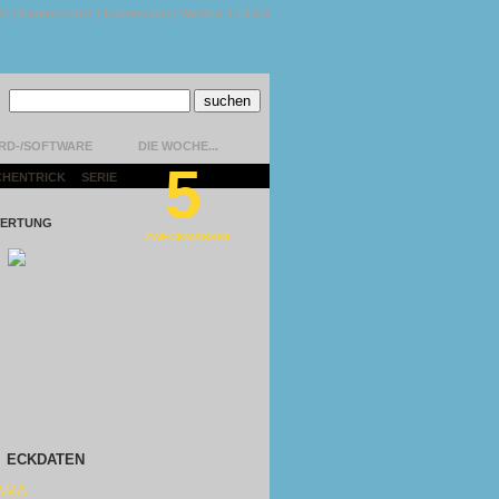
kt
|
Datenschutz
|
Impressum
|
Version 1.13.0.9
RD-/SOFTWARE
DIE WOCHE...
5
CHENTRICK
|
SERIE
|
ERTUNG
ZWECKMÄSSIG
ECKDATEN
AMA