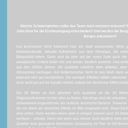
Welche Schwierigkeiten sollte das Team noch meistern müssen? F
John Hunt für die Erstbesteigung entschieden? Und werden die Bergs
Berges ankommen?
Aus technischer Sicht bekommt man ein stark variierendes Werk g
beeindruckende, aktuelle Aufnahmen aus dem Himalaya, die extr
Bildqualität liefern. Dann sind da aber auf der einen Seite auch 
unnatürliche Umfeld leider hin und wieder deutlich anmerkt. Und weit
aus den 1950er Jahren, die qualitativ natürlich stark abfallen, abe
Atmosphäre beitragen. Aus tontechnischer Sicht ist das Werk dann wi
jederzeit sehr gut verständlich. Die wenigen Effekten hätten intensiver
doch recht gut auf die Kanäle verteilt, sodass ein räumlicher Effekt entste
Die 3D Bilder an sich gleichen sich qualitativ an die 2D Bild
Originalaufnahmen ist hier alles zu finden. Allerdings sind die virtuellen,
schwankend umgesetzt wie der restliche technische Bereich. Teilweise s
die vor allem als räumliche Effekte im Bild umgesetzt sind. Drop-Out-E
eher selten. Dann werden einem aber in einigen Szenen auch 3D-Bilder 
wehtuen – schade. Denn hier wäre aus meiner Sicht deutlich mehr d
Zuseher eine gelungene technische Umsetzung mit Flair im HD-Bereich