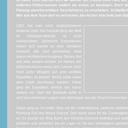
Im Jahre 1953 machen sich die Männer um Colonel John Hunt auf,
tödlichen Fehlversuchen endlich als erstes zu besteigen. Doch die
Planung unvorhersehbare Geschehnisse zu verarbeiten. Schließlich
Wer aus dem Team darf es versuchen, den letzten Abschnitt zum Gi
1953 hat man noch vergleichsweise
einfache Ziele: Der höchste Berg der Welt
im Himalaya-Gebirge ist noch
unerklommen. Zahlreiche Expeditionen
haben sich bereits an dem Vorhaben
versucht, alle sind gescheitert, viele
davon mit tödlichem Ausgang. Dieses Mal
soll alles anders werden. Im Namen der
britischen Krone macht sich Colonel John
Hunt (John Wraight) auf, eine perfekte
Expedition zu planen. Nichts sollte dabei
dem Zufall überlassen werden. Dabei
ging die Expedition ähnlich wie schon
andere vor: Über die Südroute sollte in
acht verschiedenen Lagern vom Basislager aus der Mount Everest über
Dabei ging es im ersten Step mit der Unterstützung zahlloser einhei
Richtung Fuß des Mount Everest. Dort stand dann für die Crewmitglie
an. Es musste ein Weg durch den Khumba Eisbruch befestigt und mark
problem- und gefahrlos bis ins Lager im Tal des Schweigens gebrac