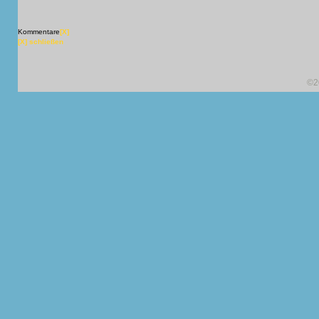
Kommentare
[X]
[X] schließen
©2