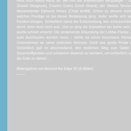
Hunt noch selbst Hand an. Bei ihm die erfahrensten Bergsteiger – 
(Daniel Musgrove), Charles Evans (Erroll Shand), der Sherpa Tenz
Neuseeländer Edmund Hillary (Chad Moffitt). Schon zu diesem rech
welches Prestige es bei dieser Besteigung ging. Jeder wollte sich s
Position bringen. Schließlich stand die Entscheidung, wer schlussendlic
durch John Hunt noch aus. Und so ging die Expedition bis dahin sehr
wurde schnell erreicht. Die anstehende Erkundung der Lohtse-Flanke –
quer durchlaufen werden muss – stellte da schon besondere Herau
Unternehmen an seine zeitlichen Grenzen. Doch das große Finale so
Schließlich galt es abschließend, den restlichen Weg zum Gipfel
Sauerstoffgeräten und schwerem Material zu meistern, um schließlich 
der Erde zu stehen …
Bildergalerie von Beyond the Edge 3D (6 Bilder)