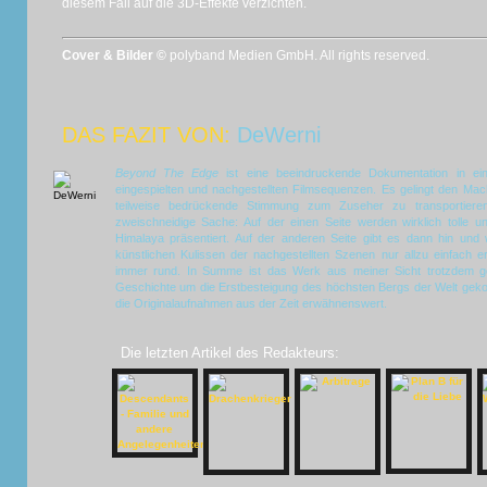
diesem Fall auf die 3D-Effekte verzichten.
Cover & Bilder ©
polyband Medien GmbH. All rights reserved.
DAS FAZIT VON:
DeWerni
Beyond The Edge
ist eine beeindruckende Dokumentation in ei
eingespielten und nachgestellten Filmsequenzen. Es gelingt den Mach
teilweise bedrückende Stimmung zum Zuseher zu transportieren
zweischneidige Sache: Auf der einen Seite werden wirklich tolle
Himalaya präsentiert. Auf der anderen Seite gibt es dann hin un
künstlichen Kulissen der nachgestellten Szenen nur allzu einfach e
immer rund. In Summe ist das Werk aus meiner Sicht trotzdem g
Geschichte um die Erstbesteigung des höchsten Bergs der Welt gekon
die Originalaufnahmen aus der Zeit erwähnenswert.
Die letzten Artikel des Redakteurs: