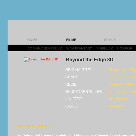
HOME
FILME
SPIELE
ACTION/ABENTEUER
|
SCI-FI/FANTASY
|
THRILLER
|
HORROR
|
Beyond the Edge 3D
ORIGINALTITEL:
Beyond The Ed
GENRE:
Dokumentation /
REGIE:
Leanne Pooley
HAUPTDARSTELLER:
Chad Moffitt • 
LAUFZEIT:
BD (90 Min)
LABEL:
Polyband
20.02.2015 von DeWerni