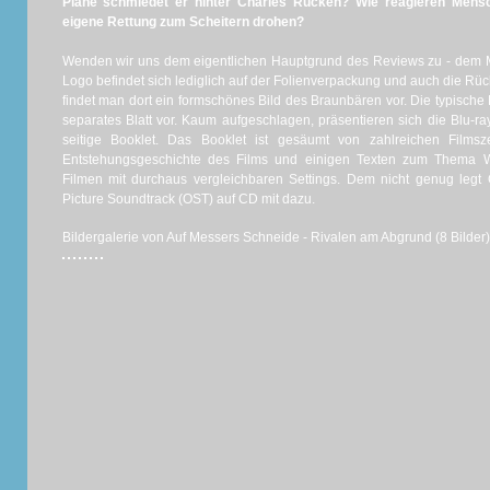
Pläne schmiedet er hinter Charles Rücken? Wie reagieren Mens
eigene Rettung zum Scheitern drohen?
Wenden wir uns dem eigentlichen Hauptgrund des Reviews zu - dem 
Logo befindet sich lediglich auf der Folienverpackung und auch die Rücks
findet man dort ein formschönes Bild des Braunbären vor. Die typische R
separates Blatt vor. Kaum aufgeschlagen, präsentieren sich die Blu-
seitige Booklet. Das Booklet ist gesäumt von zahlreichen Film
Entstehungsgeschichte des Films und einigen Texten zum Thema 
Filmen mit durchaus vergleichbaren Settings. Dem nicht genug legt 
Picture Soundtrack (OST) auf CD mit dazu.
Bildergalerie von Auf Messers Schneide - Rivalen am Abgrund (8 Bilder)