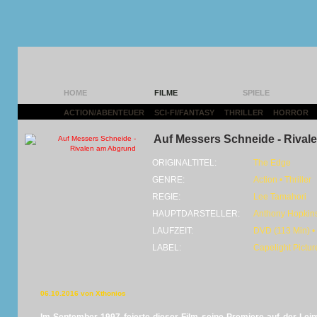
HOME
FILME
SPIELE
ACTION/ABENTEUER
|
SCI-FI/FANTASY
|
THRILLER
|
HORROR
|
Auf Messers Schneide - Riva
ORIGINALTITEL:
The Edge
GENRE:
Action • Thriller
REGIE:
Lee Tamahori
HAUPTDARSTELLER:
Anthony Hopkins
LAUFZEIT:
DVD (113 Min) •
LABEL:
Capelight Pictur
06.10.2016 von Xthonios