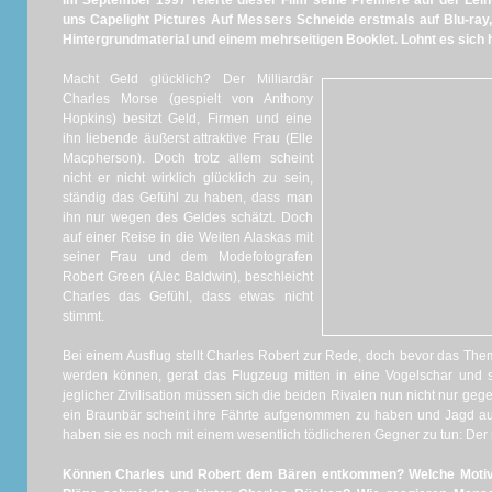
Im September 1997 feierte dieser Film seine Premiere auf der Lein
uns Capelight Pictures Auf Messers Schneide erstmals auf Blu-ray
Hintergrundmaterial und einem mehrseitigen Booklet. Lohnt es sich 
Macht Geld glücklich? Der Milliardär
Charles Morse (gespielt von Anthony
Hopkins) besitzt Geld, Firmen und eine
ihn liebende äußerst attraktive Frau (Elle
Macpherson). Doch trotz allem scheint
nicht er nicht wirklich glücklich zu sein,
ständig das Gefühl zu haben, dass man
ihn nur wegen des Geldes schätzt. Doch
auf einer Reise in die Weiten Alaskas mit
seiner Frau und dem Modefotografen
Robert Green (Alec Baldwin), beschleicht
Charles das Gefühl, dass etwas nicht
stimmt.
Bei einem Ausflug stellt Charles Robert zur Rede, doch bevor das Th
werden können, gerat das Flugzeug mitten in eine Vogelschar und s
jeglicher Zivilisation müssen sich die beiden Rivalen nun nicht nur g
ein Braunbär scheint ihre Fährte aufgenommen zu haben und Jagd au
haben sie es noch mit einem wesentlich tödlicheren Gegner zu tun: Der
Können Charles und Robert dem Bären entkommen? Welche Motivat