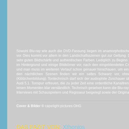
Sowohl Blu-ray wie auch die DVD-Fassung liegen im anamorphotische
vor. Dies kommt vor allem in den Landschaftsszenen gut zur Geltung. D
sehr guten Bildschärfe und authentischen Farben. Lediglich zu Beginn 
im Hintergrund und einige Bildkörner vor, nach den eingeblendeten Cre
und man muss im weiteren Verlauf schon genauer hinschauen, um ein w
den nächtlichen Szenen finden wir ein sattes Schwarz vor, ohne 
(Klötzchenbildung). Tontechnisch darf sich der audiophile Zuschauer ü
Audi 5.1. Tonspur erfreuen, die zu jeder Zeit eine ordentliche Kanaltre
leisen Momenten klar verständlich. Technisch gesehen kann die Blu-ray
Interviews mit Schauspielern und Regisseur beigelegt sowie der Original
Cover & Bilder ©
capelight pictures OHG
DAS FAZIT VON:
Xthonios