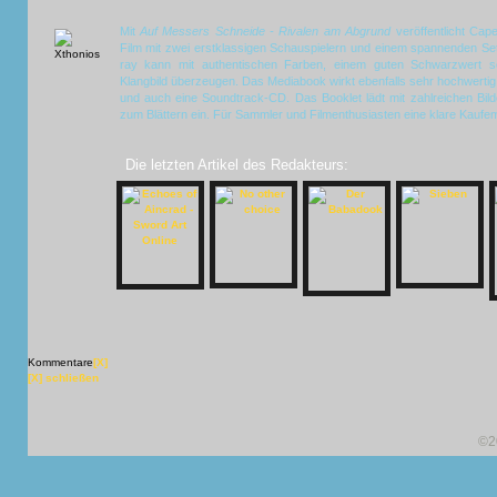
Mit
Auf Messers Schneide - Rivalen am Abgrund
veröffentlicht Cape
Film mit zwei erstklassigen Schauspielern und einem spannenden Set
ray kann mit authentischen Farben, einem guten Schwarzwert so
Klangbild überzeugen. Das Mediabook wirkt ebenfalls sehr hochwertig
und auch eine Soundtrack-CD. Das Booklet lädt mit zahlreichen Bild
zum Blättern ein. Für Sammler und Filmenthusiasten eine klare Kaufe
Die letzten Artikel des Redakteurs:
Kommentare
[X]
[X] schließen
©2