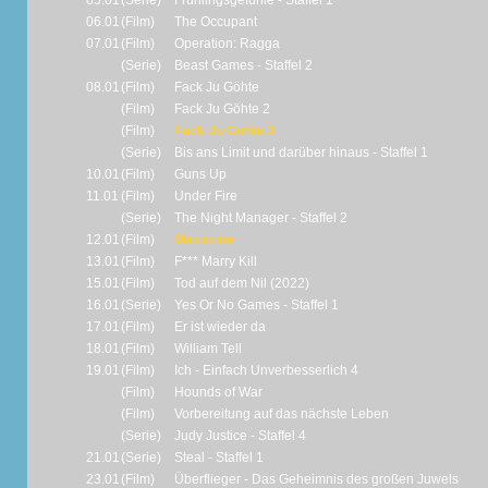
05.01
(Serie)
Frühlingsgefühle - Staffel 1
06.01
(Film)
The Occupant
07.01
(Film)
Operation: Ragga
(Serie)
Beast Games - Staffel 2
08.01
(Film)
Fack Ju Göhte
(Film)
Fack Ju Göhte 2
(Film)
Fack Ju Göhte 3
(Serie)
Bis ans Limit und darüber hinaus - Staffel 1
10.01
(Film)
Guns Up
11.01
(Film)
Under Fire
(Serie)
The Night Manager - Staffel 2
12.01
(Film)
Maxxxine
13.01
(Film)
F*** Marry Kill
15.01
(Film)
Tod auf dem Nil (2022)
16.01
(Serie)
Yes Or No Games - Staffel 1
17.01
(Film)
Er ist wieder da
18.01
(Film)
William Tell
19.01
(Film)
Ich - Einfach Unverbesserlich 4
(Film)
Hounds of War
(Film)
Vorbereitung auf das nächste Leben
(Serie)
Judy Justice - Staffel 4
21.01
(Serie)
Steal - Staffel 1
23.01
(Film)
Überflieger - Das Geheimnis des großen Juwels