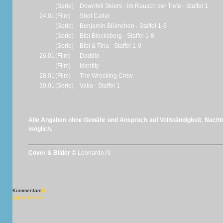
(Serie)
Downhill Skiers - Im Rausch der Tiefe - Staffel 1
24.01
(Film)
Shot Caller
(Serie)
Benjamin Blümchen - Staffel 1-8
(Serie)
Bibi Blocksberg - Staffel 1-8
(Serie)
Bibi & Tina - Staffel 1-9
26.01
(Film)
Daddio
(Film)
Identity
28.01
(Film)
The Wrecking Crew
30.01
(Serie)
Vaka - Staffel 1
Alle Angaben ohne Gewähr und Anspruch auf Vollständigkeit. Nachtr
möglich.
Cover & Bilder ©
Leonardo AI
Kommentare
[X]
[X] schließen