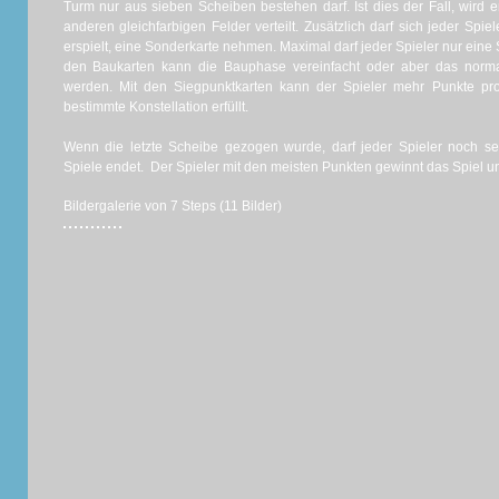
Turm nur aus sieben Scheiben bestehen darf. Ist dies der Fall, wird e
anderen gleichfarbigen Felder verteilt. Zusätzlich darf sich jeder Spie
erspielt, eine Sonderkarte nehmen. Maximal darf jeder Spieler nur eine 
den Baukarten kann die Bauphase vereinfacht oder aber das norm
werden. Mit den Siegpunktkarten kann der Spieler mehr Punkte pr
bestimmte Konstellation erfüllt.
Wenn die letzte Scheibe gezogen wurde, darf jeder Spieler noch s
Spiele endet. Der Spieler mit den meisten Punkten gewinnt das Spiel u
Bildergalerie von 7 Steps (11 Bilder)