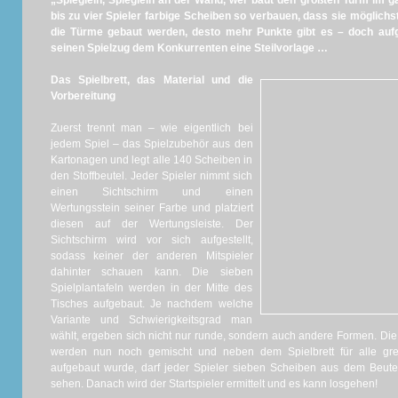
„Spieglein, Spieglein an der Wand, wer baut den größten Turm im 
bis zu vier Spieler farbige Scheiben so verbauen, dass sie möglichs
die Türme gebaut werden, desto mehr Punkte gibt es – doch aufge
seinen Spielzug dem Konkurrenten eine Steilvorlage …
Das Spielbrett, das Material und die
Vorbereitung
Zuerst trennt man – wie eigentlich bei
jedem Spiel – das Spielzubehör aus den
Kartonagen und legt alle 140 Scheiben in
den Stoffbeutel. Jeder Spieler nimmt sich
einen Sichtschirm und einen
Wertungsstein seiner Farbe und platziert
diesen auf der Wertungsleiste. Der
Sichtschirm wird vor sich aufgestellt,
sodass keiner der anderen Mitspieler
dahinter schauen kann. Die sieben
Spielplantafeln werden in der Mitte des
Tisches aufgebaut. Je nachdem welche
Variante und Schwierigkeitsgrad man
wählt, ergeben sich nicht nur runde, sondern auch andere Formen. Die
werden nun noch gemischt und neben dem Spielbrett für alle greifb
aufgebaut wurde, darf jeder Spieler sieben Scheiben aus dem Beut
sehen. Danach wird der Startspieler ermittelt und es kann losgehen!