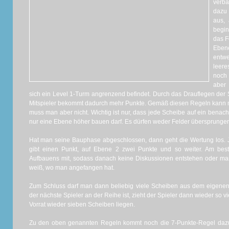
verba
dazu 
aus,
begin
das F
Eben
entw
leer
noch
aber 
sich ein Level 1-Turm angrenzend befindet. Durch das Drauflegen der 
Mitspieler bekommt dadurch mehr Punkte. Gemäß diesen Regeln kann 
muss man aber nicht. Wichtig ist nur, dass jede Scheibe auf ein ben
nur eine Ebene höher bauen darf. Es dürfen weder Felder übersprungen
Hat man seine Bauphase abgeschlossen, dann geht die Wertung los. 
gibt einen Punkt, auf Ebene 2 zwei Punkte und so weiter. Am be
Aufbauens mit, sodass danach keine Diskussionen entstehen oder ma
weiß, wo man angefangen hat.
Zum Schluss darf man dann beliebig viele Scheiben aus dem eigenen 
der nächste Spieler an der Reihe ist, zieht der Spieler dann wieder so 
Vorrat wieder sieben Scheiben liegen.
Zu den oben genannten Regeln kommt noch die 7-Punkte-Regel dazu