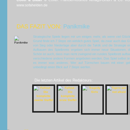
Cover & Bilder ©
Cover: Franckh-Kosmos Verlags-GmbH & Co. KG / 
www.sofahelden.de
DAS FAZIT VON:
Panikmike
Strategische Spiele liegen mir um einiges mehr, als wenn viel Glüc
Grund finde ich
7 Steps
ein wirklich gutes Spiel, da zwar auch das G
von Sieg oder Niederlage aber durch die Taktik und die Strategie e
Aufbauen des Spielbretts ergeben sich immer neue Situationen, 
Schön ist auch, dass man nicht zwingend ein rundes Spielbrett aufb
verschiedene andere Formen angeboten werden. Das Spiel selbst än
es immer was anderes. Wer auf Türmchen bauen mit einer gehöri
unbedingt einen Blick auf
7 Steps
werfen.
Die letzten Artikel des Redakteurs: