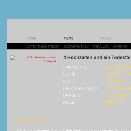
HOME
FILME
SPIELE
ACTION/ABENTEUER
|
SCI-FI/FANTASY
|
THRILLER
|
HORROR
|
4 Hochzeiten und ein Todesfal
ORIGINALTITEL:
Four Weddings a
GENRE:
Komödie • Roma
REGIE:
Mike Newell
HAUPTDARSTELLER:
Hugh Grant • An
LAUFZEIT:
DVD (113 Min) •
LABEL:
Studiocanal
16.12.2017 von MarS