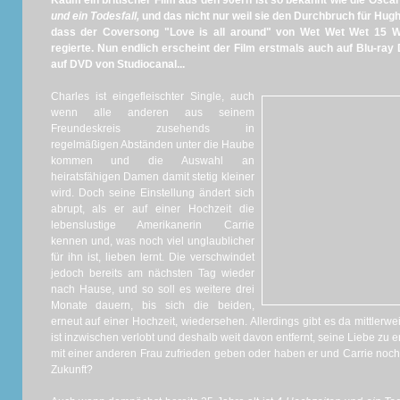
Kaum ein britischer Film aus den 90ern ist so bekannt wie die Osc
und ein Todesfall,
und das nicht nur weil sie den Durchbruch für Hugh
dass der Coversong "Love is all around" von Wet Wet Wet 15 Wo
regierte. Nun endlich erscheint der Film erstmals auch auf Blu-ray
auf DVD von Studiocanal...
Charles ist eingefleischter Single, auch
wenn alle anderen aus seinem
Freundeskreis zusehends in
regelmäßigen Abständen unter die Haube
kommen und die Auswahl an
heiratsfähigen Damen damit stetig kleiner
wird. Doch seine Einstellung ändert sich
abrupt, als er auf einer Hochzeit die
lebenslustige Amerikanerin Carrie
kennen und, was noch viel unglaublicher
für ihn ist, lieben lernt. Die verschwindet
jedoch bereits am nächsten Tag wieder
nach Hause, und so soll es weitere drei
Monate dauern, bis sich die beiden,
erneut auf einer Hochzeit, wiedersehen. Allerdings gibt es da mittlerw
ist inzwischen verlobt und deshalb weit davon entfernt, seine Liebe zu
mit einer anderen Frau zufrieden geben oder haben er und Carrie no
Zukunft?