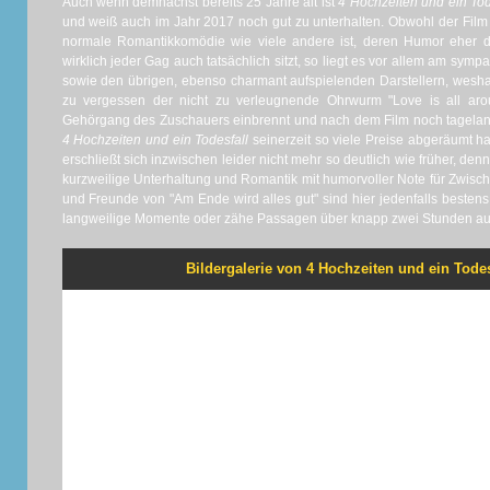
Auch wenn demnächst bereits 25 Jahre alt ist
4 Hochzeiten und ein Tod
und weiß auch im Jahr 2017 noch gut zu unterhalten. Obwohl der Film
normale Romantikkomödie wie viele andere ist, deren Humor eher de
wirklich jeder Gag auch tatsächlich sitzt, so liegt es vor allem am sy
sowie den übrigen, ebenso charmant aufspielenden Darstellern, weshalb
zu vergessen der nicht zu verleugnende Ohrwurm "Love is all aro
Gehörgang des Zuschauers einbrennt und nach dem Film noch tagelan
4 Hochzeiten und ein Todesfall
seinerzeit so viele Preise abgeräumt ha
erschließt sich inzwischen leider nicht mehr so deutlich wie früher, de
kurzweilige Unterhaltung und Romantik mit humorvoller Note für Zwis
und Freunde von "Am Ende wird alles gut" sind hier jedenfalls beste
langweilige Momente oder zähe Passagen über knapp zwei Stunden auc
Bildergalerie von 4 Hochzeiten und ein Todesf