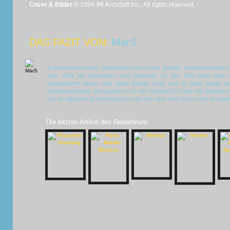
Cover & Bilder ©
1996-98 AccuSoft Inc., All rights reserved.
DAS FAZIT VON:
MarS
4 Hochzeiten und ein Todesfall
ist sehr schön gealtert, inzwischen jedoc
Jahr 1994 bei Erscheinen noch gewesen ist. Der Film bietet gute U
eingesetztem Humor und relativ flachen Gags und ist damit genau das
Winternachmittag. Die Qualität ist für den Einstand auf dem HD-Medium or
aus der gleichen Entstehungszeit wäre hier aber wohl auch mehr drin ge
Die letzten Artikel des Redakteurs: